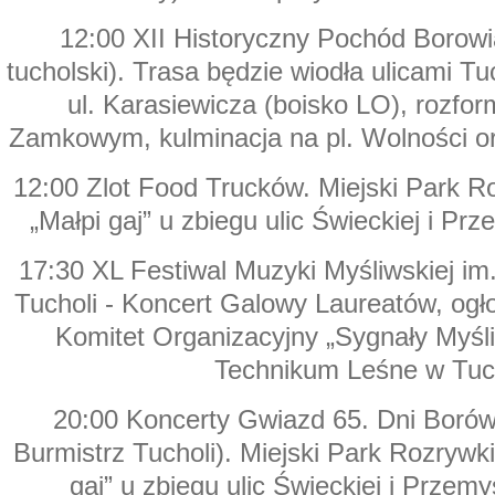
12:00 XII Historyczny Pochód Borowi
tucholski). Trasa będzie wiodła ulicami Tu
ul. Karasiewicza (boisko LO), rozfo
Zamkowym, kulminacja na pl. Wolności o
12:00 Zlot Food Trucków. Miejski Park 
„Małpi gaj” u zbiegu ulic Świeckiej i Pr
17:30 XL Festiwal Muzyki Myśliwskiej im
Tucholi - Koncert Galowy Laureatów, ogł
Komitet Organizacyjny „Sygnały Myśli
Technikum Leśne w Tuch
20:00 Koncerty Gwiazd 65. Dni Borów
Burmistrz Tucholi). Miejski Park Rozrywk
gaj” u zbiegu ulic Świeckiej i Przemy