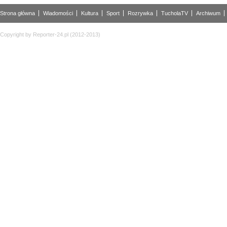
Strona główna
Wiadomości
Kultura
Sport
Rozrywka
TucholaTV
Archiwum
Copyright by Reporter-24.pl (2012-2013)