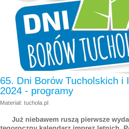
65. Dni Borów Tucholskich i
2024 - programy
Materiał: tuchola.pl
Już niebawem ruszą pierwsze wyda
tegoroczny kalendarz imprez letnich. 