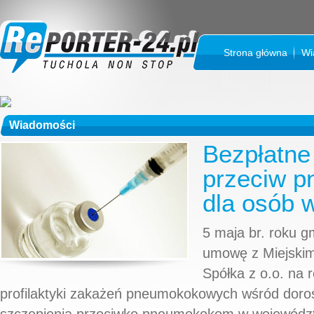
Strona główna
Wi
Wiadomości
Bezpłatne
przeciw 
dla osób 
5 maja br. roku g
umowę z Miejski
Spółka z o.o. na 
profilaktyki zakażeń pneumokokowych wśród doros
szczepienia przeciwko pneumokokom w województ