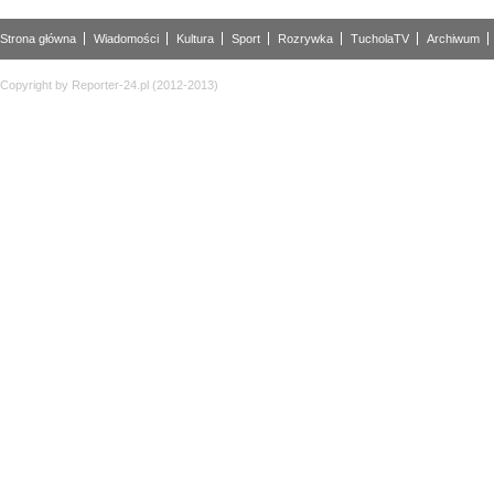
Strona główna
Wiadomości
Kultura
Sport
Rozrywka
TucholaTV
Archiwum
Copyright by Reporter-24.pl (2012-2013)