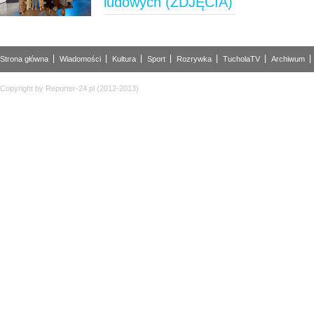
ludowych (ZDJĘCIA)
Strona główna
Wiadomości
Kultura
Sport
Rozrywka
TucholaTV
Archiwum
Copyright by Reporter-24.pl (2012-2013)