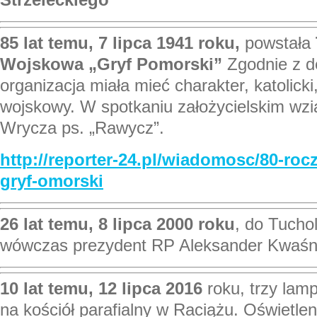
85 lat temu, 7 lipca 1941 roku,
powstała
Wojskowa „Gryf Pomorski”
Zgodnie z d
organizacja miała mieć charakter, katolicki
wojskowy. W spotkaniu założycielskim wzią
Wrycza ps. „Rawycz”.
http://reporter-24.pl/wiadomosc/80-roc
gryf-omorski
26 lat temu,
8 lipca 2000 roku
, do Tuchol
wówczas prezydent RP Aleksander Kwaśn
10 lat temu, 12 lipca 2016
roku, trzy lam
na kościół parafialny w Raciążu. Oświetlen