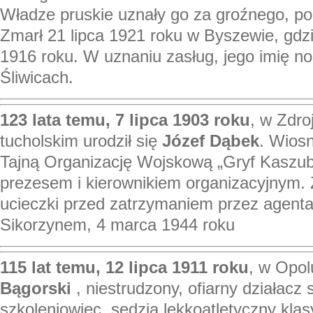
Władze pruskie uznały go za groźnego, pol
Zmarł 21 lipca 1921 roku w Byszewie, gdz
1916 roku. W uznaniu zasług, jego imię no
Śliwicach.
123 lata temu, 7 lipca 1903 roku
, w Zdro
tucholskim urodził się
Józef Dąbek
. Wiosn
Tajną Organizację Wojskową „Gryf Kaszubsk
prezesem i kierownikiem organizacyjnym. 
ucieczki przed zatrzymaniem przez agent
Sikorzynem, 4 marca 1944 roku
115 lat temu, 12 lipca 1911 roku
, w Opol
Bągorski
, niestrudzony, ofiarny działacz 
szkoleniowiec, sędzia lekkoatletyczny kla