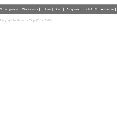
Strona główna
Wiadomości
Kultura
Sport
Rozrywka
TucholaTV
Archiwum
Copyright by Reporter-24.pl (2012-2013)