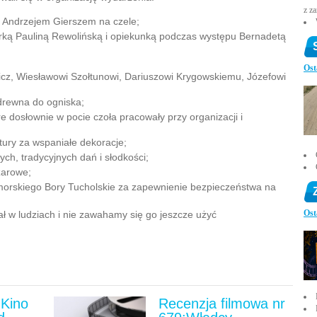
z z
m Andrzejem Gierszem na czele;
rką Pauliną Rewolińską i opiekunką podczas występu Bernadetą
Ost
wicz, Wiesławowi Szołtunowi, Dariuszowi Krygowskiemu, Józefowi
drewna do ogniska;
dosłownie w pocie czoła pracowały przy organizacji i
tury za wspaniałe dekoracje;
h, tradycyjnych dań i słodkości;
żarowe;
rskiego Bory Tucholskie za zapewnienie bezpieczeństwa na
Ost
 w ludziach i nie zawahamy się go jeszcze użyć
Kino
Recenzja filmowa nr