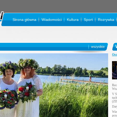
Strona główna
Wiadomości
Kultura
Sport
Rozrywka
KINO
wszystkie
Ost
Rec
Wsz
V S
tuc
(ZD
Daty
Wie
prz