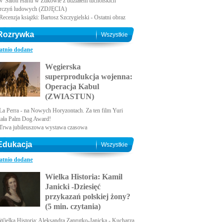
V Salon Haftu w Żukowie z udziałem tucholskich
rczyń ludowych (ZDJĘCIA)
Recenzja książki: Bartosz Szczygielski - Ostatni obraz
Rozrywka
Wszystkie
atnio dodane
Węgierska
superprodukcja wojenna:
Operacja Kabul
(ZWIASTUN)
La Perra - na Nowych Horyzontach. Za ten film Yuri
tała Palm Dog Award!
Trwa jubileuszowa wystawa czasowa
Edukacja
Wszystkie
atnio dodane
Wielka Historia: Kamil
Janicki -Dziesięć
przykazań polskiej żony?
(5 min. czytania)
Wielka Historia: Aleksandra Zaprutko-Janicka - Kucharza