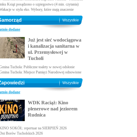
amku Książ posądzono o szpiegostwo (4 min. czytania)
Wakacje w stylu eko. Wybory, które mają znaczenie
Samorząd
Wszystkie
atnio dodane
Już jest sieć wodociągowa
i kanalizacja sanitarna w
ul. Przemysłowej w
Tucholi
Gmina Tuchola: Publiczne toalety w nowej odsłonie
Gmina Tuchola: Miejsce Pamięci Narodowej odnowione
Zapowiedzi
Wszystkie
atnio dodane
WDK Raciąż: Kino
plenerowe nad jeziorem
Rudnica
KINO SOKÓŁ: repertuar na SIERPIEŃ 2026
Dni Borów Tucholskich 2026