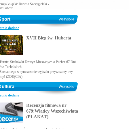
nzja książki: Bartosz Szczygielski -
atni obraz
Sport
Wszystkie
atnio dodane
XVII Bieg św. Huberta
Turniej Siatkówki Drużyn Mieszanych o Puchar 67 Dni
ów Tucholskich.
Z ostatniego w tym sezonie wyjazdu przywozimy trzy
kty! (ZDJĘCIA)
Kultura
Wszystkie
atnio dodane
Recenzja filmowa nr
679:Władcy Wszechświata
(PLAKAT)