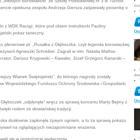
ny „Młodych Borowiaków” ze Szkoły Podstawowej nr 3 w Tucholi.
twó
cie opiekuna zespołu Andrzeja Giersza zaśpiewały piosenkę o
i z WDK Raciąż, które pod okiem instruktorki Pauliny
Ost
ojański pokaz taneczny.
o plenerowe pt. „Rusałka z Głęboczka, czyli legenda borowiackiej
eżyserii Agnieszki Schreiber. Zagrali w nim: Natalia Mathia-
rator, Dariusz Krygowski – Kawaler, Józef Grzegorz Kanarski –
dos
iejszy Wianek Świętojański”, do którego nagrody zostały
ków Wojewódzkiego Funduszu Ochrony Środowiska i Gospodarki
Ost
 Głęboczek „odpłynęła” wręcz za sprawą koncertu Marty Bejmy z
więki rodem ze słowiańskiej tradycji.
ska dosłownie zapłonęła żywym ogniem, a to za sprawą pokazu
y wywarł na oglądających niezapomniane wrażenia.
li się w organizację wydarzenia: