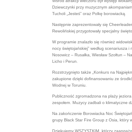
Wśród atrakcji wieczoru był występ wokal
Dziewczynki przy muzycznym akompaniamen
Tucholi „Jesteś” oraz Polkę borowiacką.
Następnie zaprezentowały się Cheerleaderk
Rewolińskiej przygotowały specjalny święt
W programie znalazło się również widowisk
nocy świętojańskiej” według scenariusza i r
Nosowicz – Rusałka, Wiesław Szołtun – Nar
Licho i Perun.
Rozstrzygnięto także „Konkurs na Najpiękn
zakupione dzięki dofinansowaniu ze środ
Wodnej w Toruniu.
Publiczność zgromadzona na plaży jeziora
zespołem. Muzycy zadbali o klimatyczne dź
Na zakończenie Borowiacka Noc Świętojań
grupy Black Star Fire Group z Osia, któr
Dziękujemy WSZYSTKIM, którzy zaangażowa