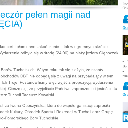
Rece
Ost
eczór pełen magii nad
ĘCIA)
Ost
, koncert i płomienne zakończenie – tak w ogromnym skrócie
ydarzenie odbyło się w środę (24.06) na plaży jeziora Głęboczek
Bor
Borów Tucholskich. W tym roku tak się złożyło, że szanty
 obchodów DBT nie odbędą się z uwagi na przypadający w tym
pun
u Ich Troje. Postanowiliśmy więc wyjść z propozycją wydarzenia
ej. Cieszę się, że przyjęliście Państwo zaproszenie i jesteście tu
istrz Tucholi Tadeusz Kowalski.
Ost
istrza Iwona Opoczyńska, która do współorganizacji zaprosiła
dek Kultury, Ośrodek Sportu i Rekreacji w Tucholi oraz Grupę
-Pomorskiego Bory Tucholskie.