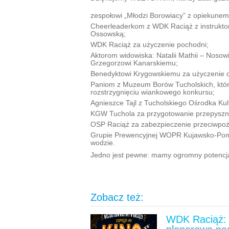
zespołowi „Młodzi Borowiacy” z opiekune
Cheerleaderkom z WDK Raciąż z instrukto
Ossowską;
WDK Raciąż za użyczenie pochodni;
Aktorom widowiska: Natalii Mathii – Noso
Grzegorzowi Kanarskiemu;
Benedyktowi Krygowskiemu za użyczenie 
Paniom z Muzeum Borów Tucholskich, które 
rozstrzygnięciu wiankowego konkursu;
Agnieszce Tajl z Tucholskiego Ośrodka Kul
KGW Tuchola za przygotowanie przepysznyc
OSP Raciąż za zabezpieczenie przeciwpo
Grupie Prewencyjnej WOPR Kujawsko-Pomo
wodzie.
Jedno jest pewne: mamy ogromny potencjał
Zobacz też:
WDK Raciąż: 