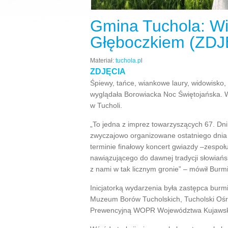
Gmina Tuchola: Wi
Głęboczkiem (ZDJ
Materiał:
tuchola.p
l
ZDJĘCIA
Śpiewy, tańce, wiankowe laury, widowisko
wyglądała Borowiacka Noc Świętojańska. W
w Tucholi.
„To jedna z imprez towarzyszących 67. Dni 
zwyczajowo organizowane ostatniego dnia
terminie finałowy koncert gwiazdy –zespoł
nawiązującego do dawnej tradycji słowiański
z nami w tak licznym gronie” – mówił Burm
Inicjatorką wydarzenia była zastępca burm
Muzeum Borów Tucholskich, Tucholski Ośro
Prewencyjną WOPR Województwa Kujawsko