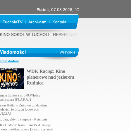
Piątek
, 07 08 2026, °C
TucholaTV
Archiwum
Kontakt
 SOKÓŁ W TUCHOLI - REPERTUAR NA SIERPIEŃ 2026 rok: 31 LIPCA (piąt
Wiadomości
Wszystkie
atnio dodane
WDK Raciąż: Kino
plenerowe nad jeziorem
Rudnica
enzja filmowa nr 679:Władcy
echświata (PLAKAT)
alon Haftu w Żukowie z udziałem
holskich twórczyń ludowych
JĘCIA)
, daty, daty: 3 sierpnia - 9 sierpnia
lka Historia: Kamil Janicki -Dziesięć
ykazań polskiej żony? (5 min. czytania)