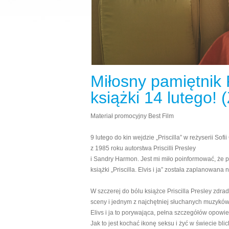
Miłosny pamiętnik P
książki 14 lutego
Materiał promocyjny Best Film
9 lutego do kin wejdzie „Priscilla” w reżyserii So
z 1985 roku autorstwa Priscilli Presley
i Sandry Harmon. Jest mi miło poinformować, że 
książki „Priscilla. Elvis i ja” została zaplanowana 
W szczerej do bólu książce Priscilla Presley zdrad
sceny i jednym z najchętniej słuchanych muzyków n
Elivs i ja to porywająca, pełna szczegółów opowi
Jak to jest kochać ikonę seksu i żyć w świecie bli