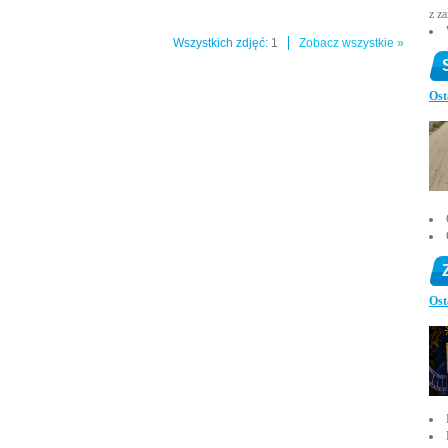
z z
Wszystkich zdjęć:
1
Zobacz wszystkie »
Ost
Ost