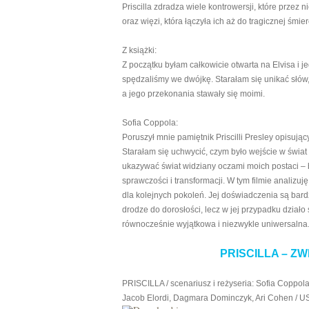
Priscilla zdradza wiele kontrowersji, które przez
oraz więzi, która łączyła ich aż do tragicznej śmie
Z książki:
Z początku byłam całkowicie otwarta na Elvisa i j
spędzaliśmy we dwójkę. Starałam się unikać słów
a jego przekonania stawały się moimi.
Sofia Coppola:
Poruszył mnie pamiętnik Priscilli Presley opisują
Starałam się uchwycić, czym było wejście w świat 
ukazywać świat widziany oczami moich postaci – 
sprawczości i transformacji. W tym filmie analizuję,
dla kolejnych pokoleń. Jej doświadczenia są bar
drodze do dorosłości, lecz w jej przypadku działo s
równocześnie wyjątkowa i niezwykle uniwersalna
PRISCILLA – Z
PRISCILLA / scenariusz i reżyseria: Sofia Coppola
Jacob Elordi, Dagmara Dominczyk, Ari Cohen / US