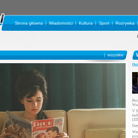
Strona główna
Wiadomości
Kultura
Sport
Rozrywka
KINO S
wszystkie
Ost
Rec
Wsz
V S
tuc
(ZD
Daty
Wie
prz