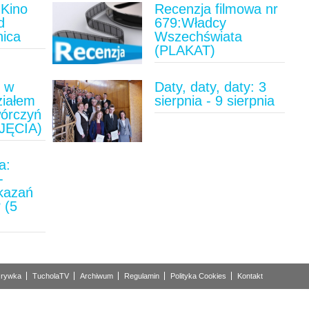
Kino
Recenzja filmowa nr
d
679:Władcy
nica
Wszechświata
(PLAKAT)
u w
Daty, daty, daty: 3
ziałem
sierpnia - 9 sierpnia
wórczyń
JĘCIA)
a:
-
ykazań
 (5
)
rywka
TucholaTV
Archiwum
Regulamin
Polityka Cookies
Kontakt