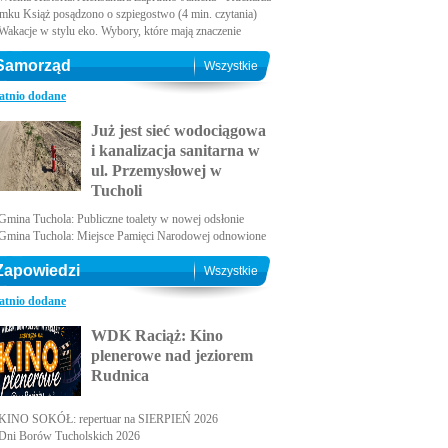
amku Książ posądzono o szpiegostwo (4 min. czytania)
Wakacje w stylu eko. Wybory, które mają znaczenie
Samorząd
Wszystkie
atnio dodane
Już jest sieć wodociągowa
i kanalizacja sanitarna w
ul. Przemysłowej w
Tucholi
Gmina Tuchola: Publiczne toalety w nowej odsłonie
Gmina Tuchola: Miejsce Pamięci Narodowej odnowione
Zapowiedzi
Wszystkie
atnio dodane
WDK Raciąż: Kino
plenerowe nad jeziorem
Rudnica
KINO SOKÓŁ: repertuar na SIERPIEŃ 2026
Dni Borów Tucholskich 2026