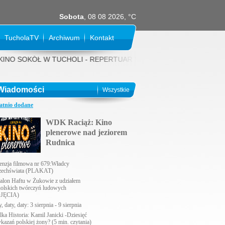
Sobota
, 08 08 2026, °C
TucholaTV
Archiwum
Kontakt
OKÓŁ W TUCHOLI - REPERTUAR NA SIERPIEŃ 2026 rok: 31 LIPCA (piątek
Wiadomości
Wszystkie
atnio dodane
WDK Raciąż: Kino
plenerowe nad jeziorem
Rudnica
enzja filmowa nr 679:Władcy
echświata (PLAKAT)
alon Haftu w Żukowie z udziałem
holskich twórczyń ludowych
JĘCIA)
, daty, daty: 3 sierpnia - 9 sierpnia
lka Historia: Kamil Janicki -Dziesięć
ykazań polskiej żony? (5 min. czytania)