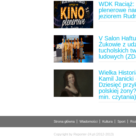
WDK Raciąż: 
plenerowe na
jeziorem Rud
V Salon Haft
Żukowie z ud
tucholskich t
ludowych (ZD
Wielka Histori
Kamil Janicki 
Dziesięć prz
polskiej żony?
min. czytania
Strona główna
Wiadomości
Kultura
Sport
Roz
Copyright by Reporter-24.pl (2012-2013)