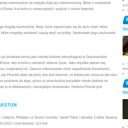
 niemal osiemnaście lat związku były jej codziennością. Mówi o rozwodzie
twó
rci Elvisa. A w końcu o emancypacji i wyjściu z cienia legendy.
ego bogatą wyobraźnię. Moje życie ograniczało się do tych chwil, które
Ost
, które mogłyby wystawić naszą więź na próbę. Spełniałam jego zachcianki,
cy jej doświadczenia jako młodej kobiety mieszkającej w Gracelandzie.
Elvisa, aby w końcu odnaleźć własne życie. Jako artystka staram się
dos
bez osądzania ich. Zawsze interesowało mnie zagadnienie tożsamości,
 jak Priscilla stała się kimś, kim jest obecnie, co kobiecość oznacza dla niej i
dzo podobne do tego, przez co przechodzą wszystkie młode kobiety na
ię to w efektownym i niezwykłym środowisku. Historia Priscilli jest
Ost
.
WIASTUN
 / zdjęcia: Philippe Le Sourd / montaż: Sarah Flack / obsada: Cailee Spaeny,
A 2023 / czas trwania: 113 min