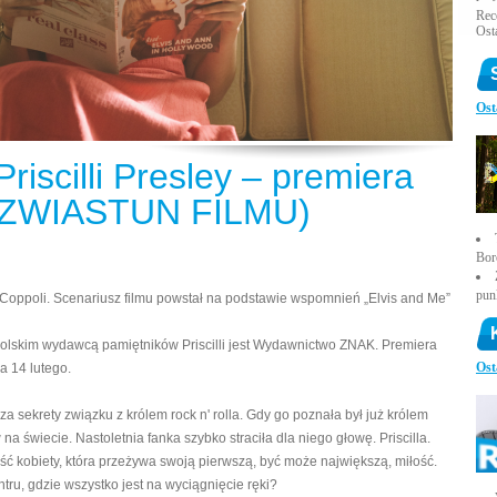
Rece
Ost
Ost
riscilli Presley – premiera
! (ZWIASTUN FILMU)
Bor
pun
fii Coppoli. Scenariusz filmu powstał na podstawie wspomnień „Elvis and Me”
polskim wydawcą pamiętników Priscilli jest Wydawnictwo ZNAK. Premiera
Ost
na 14 lutego.
za sekrety związku z królem rock n' rolla. Gdy go poznała był już królem
a świecie. Nastoletnia fanka szybko straciła dla niego głowę. Priscilla.
eść kobiety, która przeżywa swoją pierwszą, być może największą, miłość.
chtru, gdzie wszystko jest na wyciągnięcie ręki?