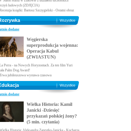
V Salon Haftu w Żukowie z udziałem tucholskich
rczyń ludowych (ZDJĘCIA)
Recenzja książki: Bartosz Szczygielski - Ostatni obraz
Rozrywka
Wszystkie
atnio dodane
Węgierska
superprodukcja wojenna:
Operacja Kabul
(ZWIASTUN)
La Perra - na Nowych Horyzontach. Za ten film Yuri
tała Palm Dog Award!
Trwa jubileuszowa wystawa czasowa
Edukacja
Wszystkie
atnio dodane
Wielka Historia: Kamil
Janicki -Dziesięć
przykazań polskiej żony?
(5 min. czytania)
Wielka Historia: Aleksandra Zaprutko-Janicka - Kucharza