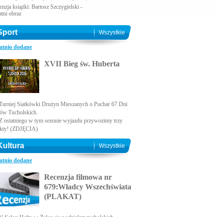
nzja książki: Bartosz Szczygielski -
atni obraz
Sport
Wszystkie
atnio dodane
XVII Bieg św. Huberta
Turniej Siatkówki Drużyn Mieszanych o Puchar 67 Dni
ów Tucholskich.
Z ostatniego w tym sezonie wyjazdu przywozimy trzy
kty! (ZDJĘCIA)
Kultura
Wszystkie
atnio dodane
Recenzja filmowa nr
679:Władcy Wszechświata
(PLAKAT)