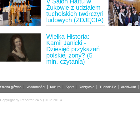
V Salon Haftu w
Żukowie z udziałem
tucholskich twórczyń
ludowych (ZDJĘCIA)
Wielka Historia:
Kamil Janicki -
Dziesięć przykazań
polskiej żony? (5
min. czytania)
Strona główna
Wiadomości
Kultura
Sport
Rozrywka
TucholaTV
Archiwum
Copyright by Reporter-24.pl (2012-2013)