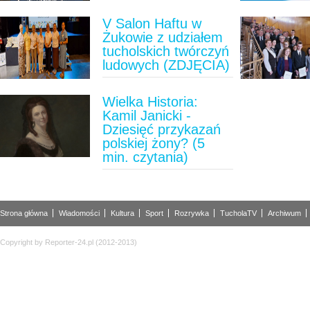
V Salon Haftu w
Żukowie z udziałem
tucholskich twórczyń
ludowych (ZDJĘCIA)
Wielka Historia:
Kamil Janicki -
Dziesięć przykazań
polskiej żony? (5
min. czytania)
Strona główna
Wiadomości
Kultura
Sport
Rozrywka
TucholaTV
Archiwum
Copyright by Reporter-24.pl (2012-2013)