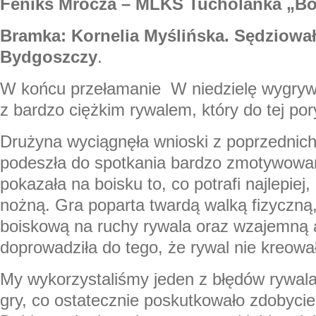
Feniks Mrocza – MLKS Tucholanka „Bó
Bramka: Kornelia Myślińska. Sędziował
Bydgoszczy
.
W końcu przełamanie W niedzielę wygr
z bardzo ciężkim rywalem, który do tej por
Drużyna wyciągnęła wnioski z poprzednic
podeszła do spotkania bardzo zmotywowa
pokazała na boisku to, co potrafi najlepiej, 
nożną. Gra poparta twardą walką fizyczną
boiskową na ruchy rywala oraz wzajemną 
doprowadziła do tego, że rywal nie kreował 
My wykorzystaliśmy jeden z błędów rywala
gry, co ostatecznie poskutkowało zdobyci