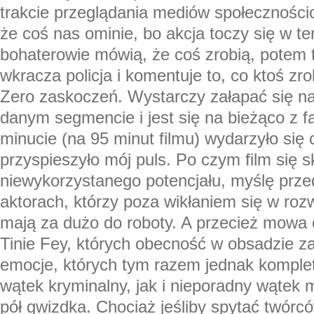
trakcie przeglądania mediów społecznośc
że coś nas ominie, bo akcja toczy się w te
bohaterowie mówią, że coś zrobią, potem 
wkracza policja i komentuje to, co ktoś zrobi
Zero zaskoczeń. Wystarczy załapać się n
danym segmencie i jest się na bieżąco z f
minucie (na 95 minut filmu) wydarzyło się 
przyspieszyło mój puls. Po czym film się s
niewykorzystanego potencjału, myślę prz
aktorach, którzy poza wikłaniem się w rozw
mają za dużo do roboty. A przecież mowa
Tinie Fey, których obecność w obsadzie z
emocje, których tym razem jednak komple
wątek kryminalny, jak i nieporadny wątek 
pół gwizdka. Chociaż jeśliby spytać twórcó