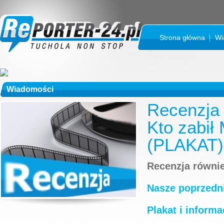
Strona główna
Wi
Wiadomości
Recenzja 
Kto zabił
(PLAKAT)
Recenzja równi
Nasze poprzedni
Plakat i informa