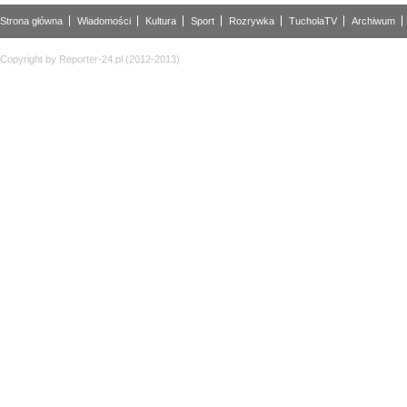
Strona główna
Wiadomości
Kultura
Sport
Rozrywka
TucholaTV
Archiwum
Copyright by Reporter-24.pl (2012-2013)