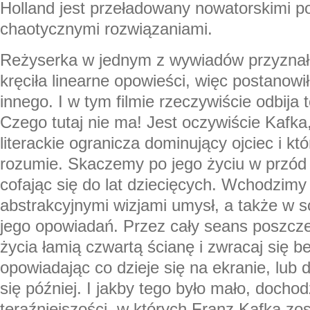
Holland jest przeładowany nowatorskimi p
chaotycznymi rozwiązaniami.
Reżyserka w jednym z wywiadów przyznała
kręciła linearne opowieści, więc postanow
innego. I w tym filmie rzeczywiście odbija 
Czego tutaj nie ma! Jest oczywiście Kafka
literackie ogranicza dominujący ojciec i kt
rozumie. Skaczemy po jego życiu w przód i
cofając się do lat dziecięcych. Wchodzimy
abstrakcyjnymi wizjami umysł, a także w 
jego opowiadań. Przez cały seans poszcze
życia łamią czwartą ścianę i zwracaj się b
opowiadając co dzieje się na ekranie, lub 
się później. I jakby tego było mało, dochod
teraźniejszości, w których Franz Kafka zo