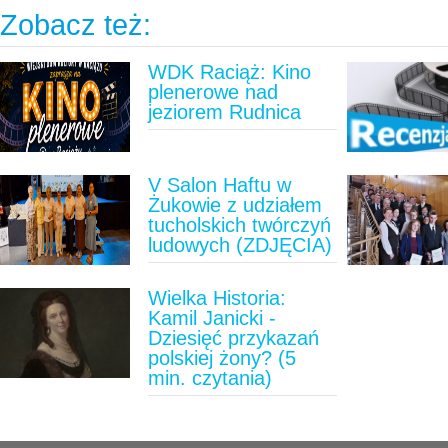
Zobacz też:
WDK Raciąż: Kino
plenerowe nad
jeziorem Rudnica
V Salon Haftu w
Żukowie z udziałem
tucholskich twórczyń
ludowych (ZDJĘCIA)
Wielka Historia:
Kamil Janicki -
Dziesięć przykazań
polskiej żony? (5
min. czytania)