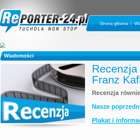
Strona główna
Wi
Wiadomości
Recenzja 
Franz Ka
Recenzja równi
Nasze poprzedni
Plakat i informa