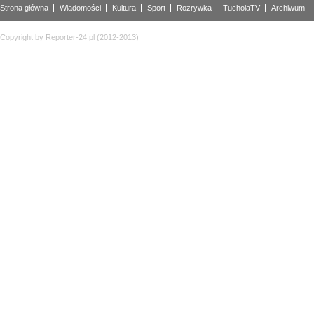
Strona główna
Wiadomości
Kultura
Sport
Rozrywka
TucholaTV
Archiwum
Copyright by Reporter-24.pl (2012-2013)