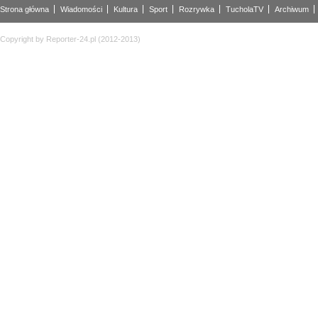
Strona główna
Wiadomości
Kultura
Sport
Rozrywka
TucholaTV
Archiwum
Copyright by Reporter-24.pl (2012-2013)