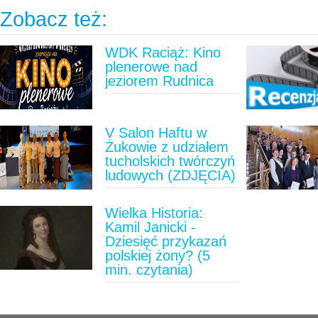
Zobacz też:
WDK Raciąż: Kino
plenerowe nad
jeziorem Rudnica
V Salon Haftu w
Żukowie z udziałem
tucholskich twórczyń
ludowych (ZDJĘCIA)
Wielka Historia:
Kamil Janicki -
Dziesięć przykazań
polskiej żony? (5
min. czytania)