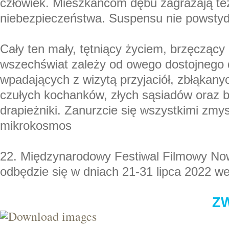
człowiek. Mieszkańcom dębu zagrażają te
niebezpieczeństwa. Suspensu nie powstydz
Cały ten mały, tętniący życiem, brzęczący
wszechświat zależy od owego dostojnego 
wpadających z wizytą przyjaciół, zbłąkan
czułych kochanków, złych sąsiadów oraz 
drapieżniki. Zanurzcie się wszystkimi zm
mikrokosmos
22. Międzynarodowy Festiwal Filmowy No
odbędzie się w dniach 21-31 lipca 2022 w
Z