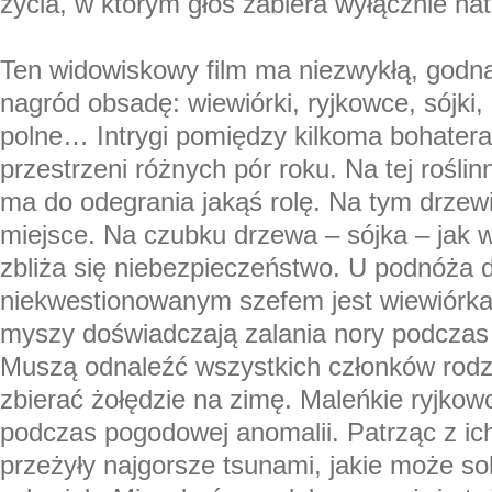
życia, w którym głos zabiera wyłącznie nat
Ten widowiskowy film ma niezwykłą, godn
nagród obsadę: wiewiórki, ryjkowce, sójki
polne… Intrygi pomiędzy kilkoma bohatera
przestrzeni różnych pór roku. Na tej rośli
ma do odegrania jakąś rolę. Na tym drze
miejsce. Na czubku drzewa – sójka – jak 
zbliża się niebezpieczeństwo. U podnóża 
niekwestionowanym szefem jest wiewiórka
myszy doświadczają zalania nory podczas 
Muszą odnaleźć wszystkich członków rodz
zbierać żołędzie na zimę. Maleńkie ryjkow
podczas pogodowej anomalii. Patrząc z ic
przeżyły najgorsze tsunami, jakie może so