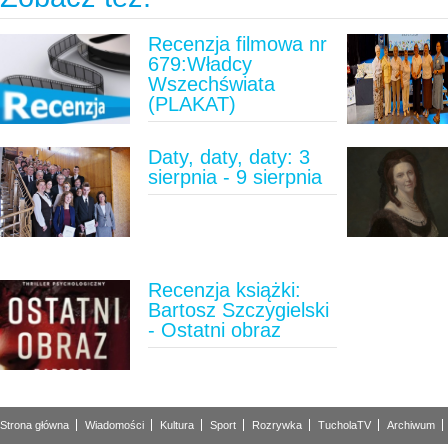
Recenzja filmowa nr
679:Władcy
Wszechświata
(PLAKAT)
Daty, daty, daty: 3
sierpnia - 9 sierpnia
Recenzja książki:
Bartosz Szczygielski
- Ostatni obraz
Strona główna
Wiadomości
Kultura
Sport
Rozrywka
TucholaTV
Archiwum