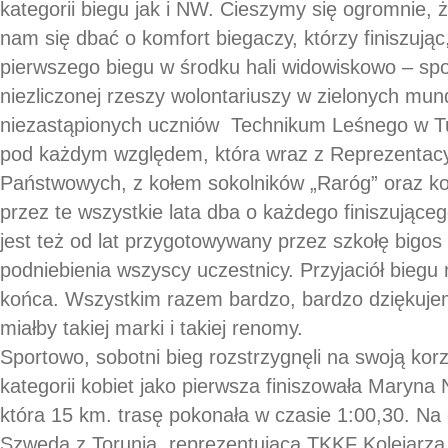
kategorii biegu jak i NW. Cieszymy się ogromnie, ż
nam się dbać o komfort biegaczy, którzy finiszując
pierwszego biegu w środku hali widowiskowo – sp
niezliczonej rzeszy wolontariuszy w zielonych mund
niezastąpionych uczniów Technikum Leśnego w Tuc
pod każdym względem, która wraz z Reprezentacy
Państwowych, z kołem sokolników „Raróg” oraz ko
przez te wszystkie lata dba o każdego finiszujące
jest też od lat przygotowywany przez szkołę bigos
podniebienia wszyscy uczestnicy. Przyjaciół bieg
końca. Wszystkim razem bardzo, bardzo dziękujem
miałby takiej marki i takiej renomy.
Sportowo, sobotni bieg rozstrzygnęli na swoją kor
kategorii kobiet jako pierwsza finiszowała Mary
która 15 km. trasę pokonała w czasie 1:00,30. Na
Szweda z Torunia, reprezentująca TKKF Kolejarza