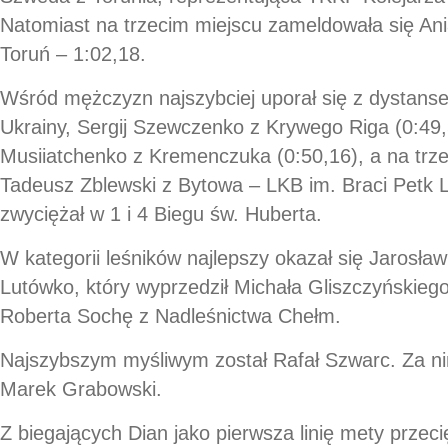
Natomiast na trzecim miejscu zameldowała się Ani
Toruń – 1:02,18.
Wśród mężczyzn najszybciej uporał się z dystans
Ukrainy, Sergij Szewczenko z Krywego Riga (0:49,
Musiiatchenko z Kremenczuka (0:50,16), a na trze
Tadeusz Zblewski z Bytowa – LKB im. Braci Petk L
zwyciężał w 1 i 4 Biegu św. Huberta.
W kategorii leśników najlepszy okazał się Jarosł
Lutówko, który wyprzedził Michała Gliszczyńskieg
Roberta Sochę z Nadleśnictwa Chełm.
Najszybszym myśliwym został Rafał Szwarc. Za nim
Marek Grabowski.
Z biegających Dian jako pierwsza linię mety przeci