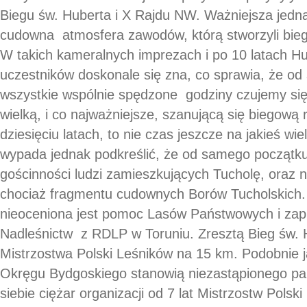
Biegu św. Huberta i X Rajdu NW. Ważniejsza jedn
cudowna atmosfera zawodów, którą stworzyli biega
W takich kameralnych imprezach i po 10 latach H
uczestników doskonale się zna, co sprawia, że od
wszystkie wspólnie spędzone godziny czujemy się 
wielką, i co najważniejsze, szanującą się biegową
dziesięciu latach, to nie czas jeszcze na jakieś wi
wypada jednak podkreślić, że od samego początk
gościnności ludzi zamieszkujących Tucholę, oraz 
chociaż fragmentu cudownych Borów Tucholskich
nieoceniona jest pomoc Lasów Państwowych i zap
Nadleśnictw z RDLP w Toruniu. Zresztą Bieg św. 
Mistrzostwa Polski Leśników na 15 km. Podobnie j
Okręgu Bydgoskiego stanowią niezastąpionego part
siebie ciężar organizacji od 7 lat Mistrzostw Pols