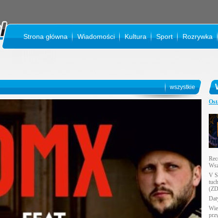
Strona główna
Wiadomości
Kultura
Sport
Rozrywka
KIN
wszystkie
Ost
Rec
Wsz
V S
tuc
(ZD
Daty
Wie
prz