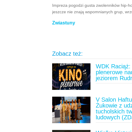
Impreza pogodzi gusta zwolenników hip-hop
jeszcze nie znają wspomnianych grup, wrz
Zwiastuny
Zobacz też:
WDK Raciąż: 
plenerowe na
jeziorem Rud
V Salon Haft
Żukowie z ud
tucholskich t
ludowych (ZD