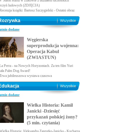
V Salon Haftu w Żukowie z udziałem tucholskich
rczyń ludowych (ZDJĘCIA)
Recenzja książki: Bartosz Szczygielski - Ostatni obraz
Rozrywka
Wszystkie
atnio dodane
Węgierska
superprodukcja wojenna:
Operacja Kabul
(ZWIASTUN)
La Perra - na Nowych Horyzontach. Za ten film Yuri
tała Palm Dog Award!
Trwa jubileuszowa wystawa czasowa
Edukacja
Wszystkie
atnio dodane
Wielka Historia: Kamil
Janicki -Dziesięć
przykazań polskiej żony?
(5 min. czytania)
Wielka Historia: Aleksandra Zaprutko-Janicka - Kucharza