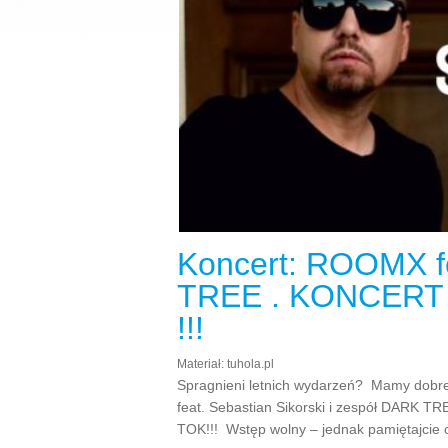
Koncert: ROOMX fe
TREE . KONCERT
!!!
Materiał: tuhola.pl
Spragnieni letnich wydarzeń? Mamy dobre 
feat. Sebastian Sikorski i zespół DARK TR
TOK!!! Wstęp wolny – jednak pamiętajcie o