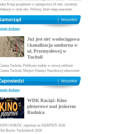
amku Książ posądzono o szpiegostwo (4 min. czytania)
Wakacje w stylu eko. Wybory, które mają znaczenie
Samorząd
Wszystkie
atnio dodane
Już jest sieć wodociągowa
i kanalizacja sanitarna w
ul. Przemysłowej w
Tucholi
Gmina Tuchola: Publiczne toalety w nowej odsłonie
Gmina Tuchola: Miejsce Pamięci Narodowej odnowione
Zapowiedzi
Wszystkie
atnio dodane
WDK Raciąż: Kino
plenerowe nad jeziorem
Rudnica
KINO SOKÓŁ: repertuar na SIERPIEŃ 2026
Dni Borów Tucholskich 2026