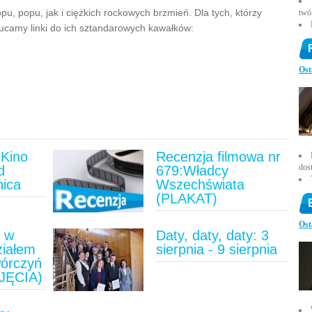
u, popu, jak i ciężkich rockowych brzmień. Dla tych, którzy
twó
ucamy linki do ich sztandarowych kawałków:
Ost
Kino
Recenzja filmowa nr
dos
d
679:Władcy
nica
Wszechświata
(PLAKAT)
Ost
u w
Daty, daty, daty: 3
ziałem
sierpnia - 9 sierpnia
wórczyń
JĘCIA)