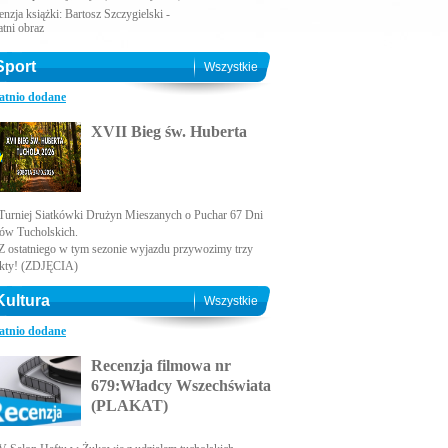
nzja książki: Bartosz Szczygielski -
atni obraz
Sport
Wszystkie
atnio dodane
XVII Bieg św. Huberta
Turniej Siatkówki Drużyn Mieszanych o Puchar 67 Dni
ów Tucholskich.
Z ostatniego w tym sezonie wyjazdu przywozimy trzy
kty! (ZDJĘCIA)
Kultura
Wszystkie
atnio dodane
Recenzja filmowa nr
679:Władcy Wszechświata
(PLAKAT)