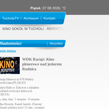
Piątek
, 07 08 2026, °C
TucholaTV
Archiwum
Kontakt
O SOKÓŁ W TUCHOLI - REPERTUAR NA SIERPIEŃ 2026 rok: 31 LIPCA (pi
Wiadomości
Wszystkie
atnio dodane
WDK Raciąż: Kino
plenerowe nad jeziorem
Rudnica
enzja filmowa nr 679:Władcy
echświata (PLAKAT)
alon Haftu w Żukowie z udziałem
holskich twórczyń ludowych
JĘCIA)
, daty, daty: 3 sierpnia - 9 sierpnia
lka Historia: Kamil Janicki -Dziesięć
ykazań polskiej żony? (5 min. czytania)