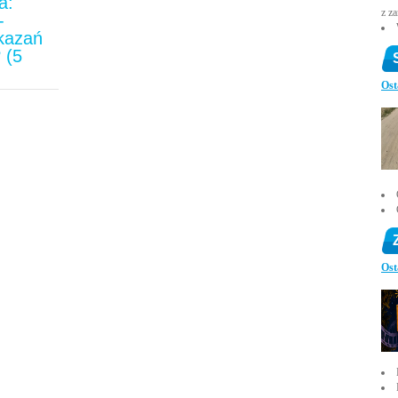
a:
z z
-
ykazań
 (5
)
Ost
Ost