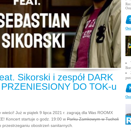
Rece
Ost
Ost
Bor
at. Sikorski i zespół DARK
pun
 PRZENIESIONY DO TOK-u
Ost
wieści! Już w piątek 9 lipca 2021 r. zagrają dla Was ROOMX
EE! Koncert startuje o godz. 19:00 w
Parku Zamkowym w Tucholi
 przestrzeganiu obostrzeń sanitarnych.