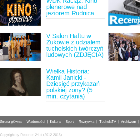
WDK Raciąż: Kino
plenerowe nad
jeziorem Rudnica
V Salon Haftu w
Żukowie z udziałem
tucholskich twórczyń
ludowych (ZDJĘCIA)
Wielka Historia:
Kamil Janicki -
Dziesięć przykazań
polskiej żony? (5
min. czytania)
Strona główna
Wiadomości
Kultura
Sport
Rozrywka
TucholaTV
Archiwum
Copyright by Reporter-24.pl (2012-2013)