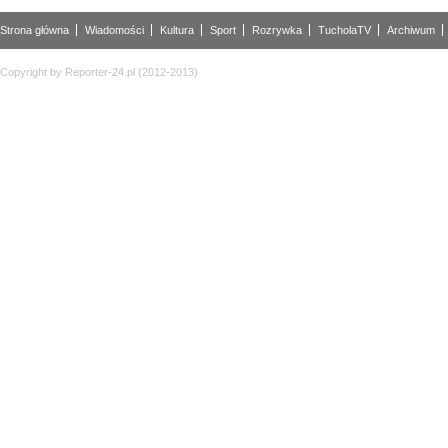
Strona główna
Wiadomości
Kultura
Sport
Rozrywka
TucholaTV
Archiwum
Copyright by Reporter-24.pl (2012-2013)