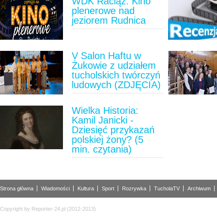
WDK Raciąż: Kino
plenerowe nad
jeziorem Rudnica
V Salon Haftu w
Żukowie z udziałem
tucholskich twórczyń
ludowych (ZDJĘCIA)
Wielka Historia:
Kamil Janicki -
Dziesięć przykazań
polskiej żony? (5
min. czytania)
Strona główna
Wiadomości
Kultura
Sport
Rozrywka
TucholaTV
Archiwum
Copyright by Reporter-24.pl (2012-2013)