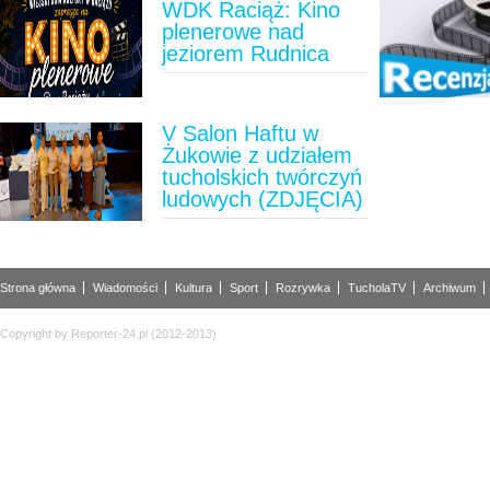
WDK Raciąż: Kino
plenerowe nad
jeziorem Rudnica
V Salon Haftu w
Żukowie z udziałem
tucholskich twórczyń
ludowych (ZDJĘCIA)
Strona główna
Wiadomości
Kultura
Sport
Rozrywka
TucholaTV
Archiwum
Copyright by Reporter-24.pl (2012-2013)