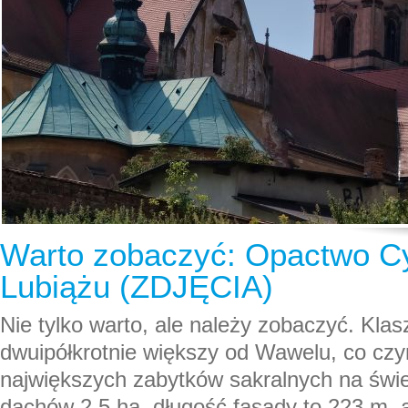
Warto zobaczyć: Opactwo C
Lubiążu (ZDJĘCIA)
Nie tylko warto, ale należy zobaczyć. Klas
dwuipółkrotnie większy od Wawelu, co czy
największych zabytków sakralnych na świe
dachów 2,5 ha, długość fasady to 223 m, a