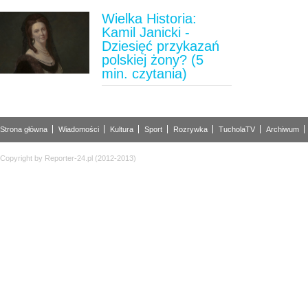
Wielka Historia:
Kamil Janicki -
Dziesięć przykazań
polskiej żony? (5
min. czytania)
Strona główna
Wiadomości
Kultura
Sport
Rozrywka
TucholaTV
Archiwum
Copyright by Reporter-24.pl (2012-2013)