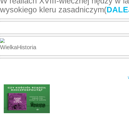
W realiach XVIII-wiecznej nędzy w l
wysokiego kleru zasadniczym(
DALE