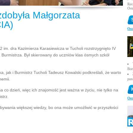
Rece
Ost
 zdobyła Małgorzata
IA)
Ost
 im. dra Kazimierza Karasiewicza w Tucholi rozstrzygnięto IV
Burmistrza. Był skierowany do uczniów klas ósmych szkół
Bor
 jak i Burmistrz Tucholi Tadeusz Kowalski podkreślali, że warto
hemii.
pun
 co dzień, więc ich znajomość jest ważna w życiu, nie tylko na
strz.
Ost
obywania większej wiedzy, bo ona może umożliwić w przyszłości