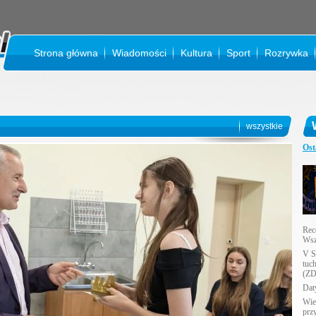
Strona główna
Wiadomości
Kultura
Sport
Rozrywka
KIN
wszystkie
Ost
Rec
Wsz
V S
tuc
(ZD
Daty
Wie
prz