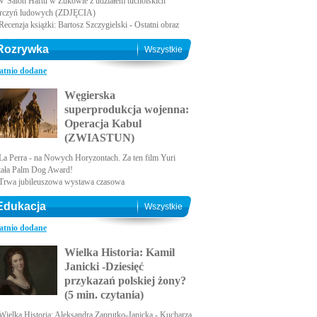
V Salon Haftu w Żukowie z udziałem tucholskich
rczyń ludowych (ZDJĘCIA)
Recenzja książki: Bartosz Szczygielski - Ostatni obraz
Rozrywka
Wszystkie
atnio dodane
Węgierska
superprodukcja wojenna:
Operacja Kabul
(ZWIASTUN)
La Perra - na Nowych Horyzontach. Za ten film Yuri
tała Palm Dog Award!
Trwa jubileuszowa wystawa czasowa
Edukacja
Wszystkie
atnio dodane
Wielka Historia: Kamil
Janicki -Dziesięć
przykazań polskiej żony?
(5 min. czytania)
Wielka Historia: Aleksandra Zaprutko-Janicka - Kucharza