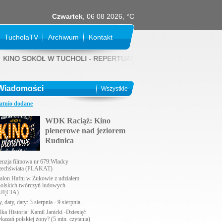
Czwartek
, 06 08 2026, °C
TucholaTV
Archiwum
Kontakt
O SOKÓŁ W TUCHOLI - REPERTUAR NA SIERPIEŃ 2026 rok: 31 LIPCA (pi
Wiadomości
Wszystkie
atnio dodane
WDK Raciąż: Kino
plenerowe nad jeziorem
Rudnica
enzja filmowa nr 679:Władcy
echświata (PLAKAT)
alon Haftu w Żukowie z udziałem
holskich twórczyń ludowych
JĘCIA)
, daty, daty: 3 sierpnia - 9 sierpnia
lka Historia: Kamil Janicki -Dziesięć
ykazań polskiej żony? (5 min. czytania)