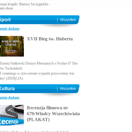
nzja książki: Bartosz Szczygielski -
atni obraz
Sport
Wszystkie
atnio dodane
XVII Bieg św. Huberta
Turniej Siatkówki Drużyn Mieszanych o Puchar 67 Dni
ów Tucholskich.
Z ostatniego w tym sezonie wyjazdu przywozimy trzy
kty! (ZDJĘCIA)
Kultura
Wszystkie
atnio dodane
Recenzja filmowa nr
679:Władcy Wszechświata
(PLAKAT)