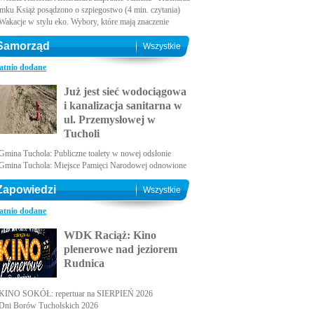
amku Książ posądzono o szpiegostwo (4 min. czytania)
Wakacje w stylu eko. Wybory, które mają znaczenie
Samorząd
Wszystkie
atnio dodane
Już jest sieć wodociągowa
i kanalizacja sanitarna w
ul. Przemysłowej w
Tucholi
Gmina Tuchola: Publiczne toalety w nowej odsłonie
Gmina Tuchola: Miejsce Pamięci Narodowej odnowione
Zapowiedzi
Wszystkie
atnio dodane
WDK Raciąż: Kino
plenerowe nad jeziorem
Rudnica
KINO SOKÓŁ: repertuar na SIERPIEŃ 2026
Dni Borów Tucholskich 2026