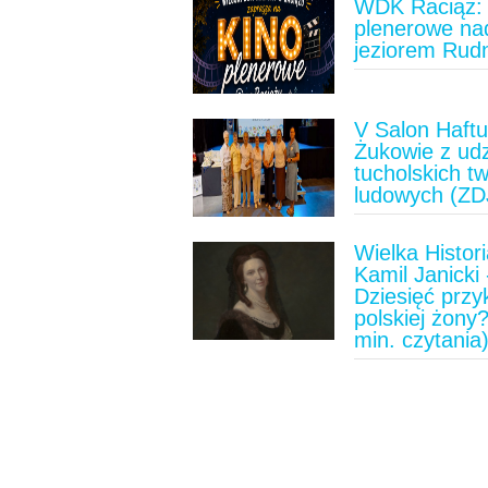
WDK Raciąż: 
plenerowe na
jeziorem Rud
V Salon Haft
Żukowie z ud
tucholskich t
ludowych (ZD
Wielka Histori
Kamil Janicki 
Dziesięć prz
polskiej żony?
min. czytania