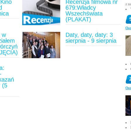
Kino
Recenzja filmowa nr
z z
d
679:Władcy
nica
Wszechświata
(PLAKAT)
Ost
u w
Daty, daty, daty: 3
ziałem
sierpnia - 9 sierpnia
wórczyń
JĘCIA)
a:
-
ykazań
 (5
Ost
)