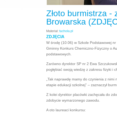
Złoto burmistrza -
Browarska (ZDJĘC
Materiał:
tuchola.pl
ZDJĘCIA
W środę (10.06) w Szkole Podstawowej nr 2
Gminny Konkurs Chemiczno-Fizyczny o Au 
podstawowych.
Zarówno dyrektor SP nr 2 Ewa Szczukowska,
pogłębiać swoją wiedzę z zakresu fizyki i c
„Tak naprawdę mamy do czynienia z nimi na
etapie edukacji szkolnej” – zaznaczył burmi
Z kolei dyrektor placówki zachęcała do zd
zdobycie wymarzonego zawodu.
A oto laureaci konkursu: