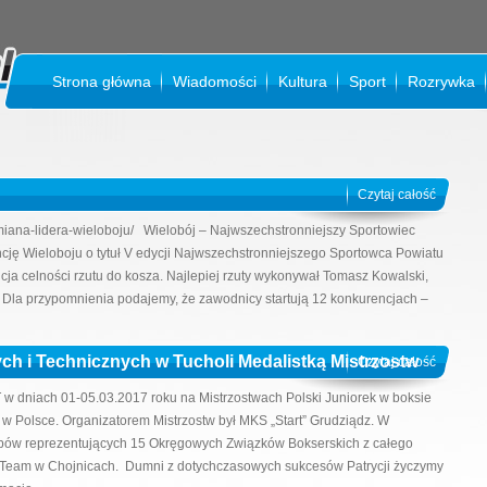
Strona główna
Wiadomości
Kultura
Sport
Rozrywka
K
Czytaj całość
/zmiana-lidera-wieloboju/ Wielobój – Najwszechstronniejszy Sportowiec
ję Wieloboju o tytuł V edycji Najwszechstronniejszego Sportowca Powiatu
ja celności rzutu do kosza. Najlepiej rzuty wykonywał Tomasz Kowalski,
. Dla przypomnienia podajemy, że zawodnicy startują 12 konkurencjach –
ch i Technicznych w Tucholi Medalistką Mistrzostw
Czytaj całość
T w dniach 01-05.03.2017 roku na Mistrzostwach Polski Juniorek w boksie
 w Polsce. Organizatorem Mistrzostw był MKS „Start” Grudziądz. W
ubów reprezentujących 15 Okręgowych Związków Bokserskich z całego
ng Team w Chojnicach. Dumni z dotychczasowych sukcesów Patrycji życzymy