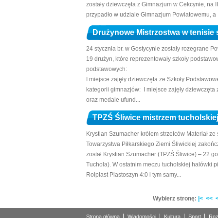
zostały dziewczęta z Gimnazjum w Cekcynie, na II
przypadło w udziale Gimnazjum Powiatowemu, a IV
Drużynowe Mistrzostwa w tenisie
24 stycznia br. w Gostycynie zostały rozegrane 
19 drużyn, które reprezentowały szkoły podstawow
podstawowych:
I miejsce zajęły dziewczęta ze Szkoły Podstawow
kategorii gimnazjów: I miejsce zajęły dziewczęt
oraz medale ufund...
TPZŚ Śliwice mistrzem tucholskie
Krystian Szumacher królem strzelców Materiał ze
Towarzystwa Piłkarskiego Ziemi Śliwickiej zakończ
został Krystian Szumacher (TPZŚ Śliwice) – 22 g
Tuchola). W ostatnim meczu tucholskiej halówki p
Rolpiast Piastoszyn 4:0 i tym samy...
Wybierz stronę:
|<
<<
Strona główna
Wiadomości
Kultura
Sport
Roz