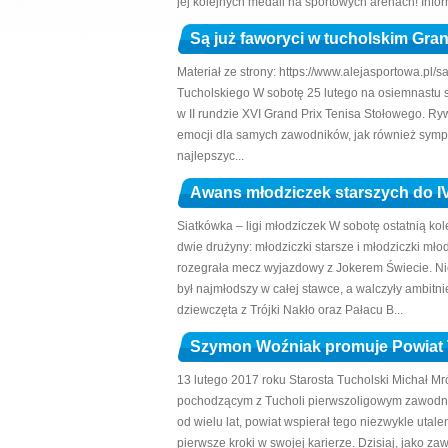
jej kolejnych medali na sportowych arenach! Inform
Są już faworyci w tucholskim Gran
Materiał ze strony: https://www.alejasportowa.pl/
Tucholskiego W sobotę 25 lutego na osiemnastu 
w II rundzie XVI Grand Prix Tenisa Stołowego. Ryw
emocji dla samych zawodników, jak również symp
najlepszyc...
Awans młodziczek starszych do IV 
Siatkówka – ligi młodziczek W sobotę ostatnią ko
dwie drużyny: młodziczki starsze i młodziczki mło
rozegrała mecz wyjazdowy z Jokerem Świecie. Nie
był najmłodszy w całej stawce, a walczyły ambitni
dziewczęta z Trójki Nakło oraz Pałacu B...
Szymon Woźniak promuje Powiat 
13 lutego 2017 roku Starosta Tucholski Michał
pochodzącym z Tucholi pierwszoligowym zawodn
od wielu lat, powiat wspierał tego niezwykle uta
pierwsze kroki w swojej karierze. Dzisiaj, jako z