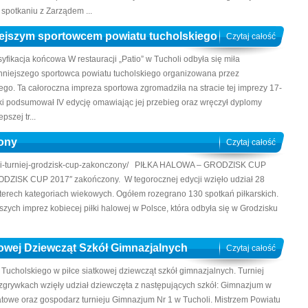
spotkaniu z Zarządem ...
ejszym sportowcem powiatu tucholskiego
Czytaj całość
fikacja końcowa W restauracji „Patio” w Tucholi odbyła się miła
onniejszego sportowca powiatu tucholskiego organizowana przez
go. Ta całoroczna impreza sportowa zgromadziła na stracie tej imprezy 17-
ski podsumował IV edycję omawiając jej przebieg oraz wręczył dyplomy
szej tr...
zony
Czytaj całość
pl/xiii-turniej-grodzisk-cup-zakonczony/ PIŁKA HALOWA – GRODZISK CUP
GRODZISK CUP 2017″ zakończony. W tegorocznej edycji wzięło udział 28
 czterech kategoriach wiekowych. Ogółem rozegrano 130 spotkań piłkarskich.
szych imprez kobiecej piłki halowej w Polsce, która odbyła się w Grodzisku
kowej Dziewcząt Szkół Gimnazjalnych
Czytaj całość
 Tucholskiego w piłce siatkowej dziewcząt szkół gimnazjalnych. Turniej
rozgrywkach wzięły udział dziewczęta z następujących szkół: Gimnazjum w
owe oraz gospodarz turnieju Gimnazjum Nr 1 w Tucholi. Mistrzem Powiatu