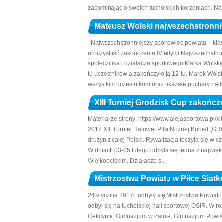
zapominając o swoich tucholskich korzeniach. Na 
Mateusz Wolski najwszechstronni
Najwszechstronniejszy sportowiec powiatu – klasy
uroczystość zakończenia IV edycji Najwszechstr
społecznika i działacza sportowego Marka Wolskie
tu uczestników a zakończyło ją 12-tu. Marek Wol
wszystkim uczestnikom oraz okazałe puchary najlep
XIII Turniej Grodzisk Cup zakońc
Materiał ze strony: https://www.alejasportowa.
2017 XIII Turniej Halowej Piłki Nożnej Kobiet „
drużyn z całej Polski. Rywalizacja toczyła się w
W dniach 03-05 lutego odbyła się jedna z najwięk
Wielkopolskim. Działacze s...
Mistrzostwa Powiatu w Piłce Siat
24 stycznia 2017r. odbyły się Mistrzostwa Powiatu
odbył się na tucholskiej hali sportowej OSiR. W 
Cekcynie, Gimnazjum w Żalnie, Gimnazjum Powiat