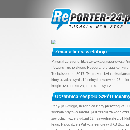
Zmiana lidera wieloboju
Materiał ze strony: https://www.alejasportowa.pl
Powiatu Tucholskiego Rozegrano druga konkurenc
Tucholskiego – 2017. Tym razem była to konkurenc
który uzyskał wynik 14 celnych rzutów na 25 prób
kręgle, rzut do kosza, tenis stołowy, sz...
Uczennica Zespołu Szkół Licealny
Polski
Patrycja Kotlęga, uczennica klasy pierwszej ZSLi
zdobyła brązowy medal i jest trzecią zawodniczką
zawodach wzięły udział 124 zawodniczki z 61 kl
kraju. Na co dzień Patrycja trenuje w UKS Boxi