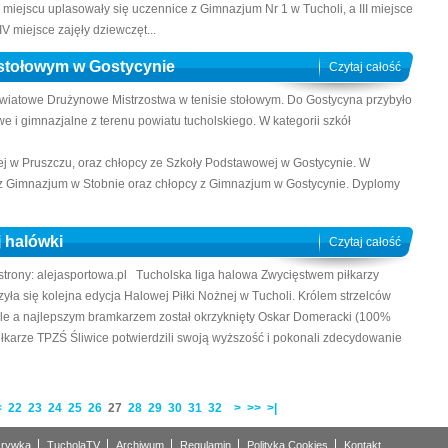
 miejscu uplasowały się uczennice z Gimnazjum Nr 1 w Tucholi, a III miejsce
 miejsce zajęły dziewczęt...
 stołowym w Gostycynie
Czytaj całość
Powiatowe Drużynowe Mistrzostwa w tenisie stołowym. Do Gostycyna przybyło
e i gimnazjalne z terenu powiatu tucholskiego. W kategorii szkół
ej w Pruszczu, oraz chłopcy ze Szkoły Podstawowej w Gostycynie. W
a z Gimnazjum w Stobnie oraz chłopcy z Gimnazjum w Gostycynie. Dyplomy
j halówki
Czytaj całość
 strony: alejasportowa.pl Tucholska liga halowa Zwycięstwem piłkarzy
yła się kolejna edycja Halowej Piłki Nożnej w Tucholi. Królem strzelców
ole a najlepszym bramkarzem został okrzyknięty Oskar Domeracki (100%
iłkarze TPZŚ Śliwice potwierdzili swoją wyższość i pokonali zdecydowanie
<
22
23
24
25
26
27
28
29
30
31
32
>
>>
>|
rywka
TucholaTV
Archiwum
Regulamin
Polityka Cookies
Kontakt