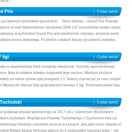
acje ...
d Prix
Czytaj całość
sa-juz-faworyci-tucholskim-grand-prix/ Tenis stołowy – Grand Prix Powiatu
stołach w Hali Widowiskowo-Sportowej OSiR 137 uczestników wzięło udział
alizacja w tucholskim Grand Prix jest niezmiernie ciekawa i przynosi wiele
atyków tenisa stołowego. Po dwóch rundach tworzy się powoli czołówka
ligi
Czytaj całość
lejkę w wojewódzkiej lidze rozegrały młodziczki. Tucholę reprezentowały
dsze. Była to ostatnie kolejka rozgrywek tego sezonu. Młodsza drużyna
stety po walce dziewczęta przegrały 2:1. Należy zaznaczyć ze nasz zespół
e! Młodziczki starsze były gospodarzem turnieju 5 ligi. Przeciwniczkami były
Tucholski
Czytaj całość
 Mróz podpisał umowę sponsoringu na 2017 rok z Szymonem Woźniakiem –
ikiem żużlowym. Współpraca Powiatu Tucholskiego z Szymonem trwa już
lentowanego młodego człowieka jeszcze w czasach, gdy jako junior stawiał on
awodnik Betard Sparta Wrocław walczy on o mistrzostwo naszego kraju – nie