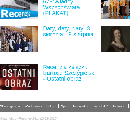
679:Władcy
Wszechświata
(PLAKAT)
Daty, daty, daty: 3
sierpnia - 9 sierpnia
Recenzja książki:
Bartosz Szczygielski
- Ostatni obraz
Strona główna
Wiadomości
Kultura
Sport
Rozrywka
TucholaTV
Archiwum
Copyright by Reporter-24.pl (2012-2013)