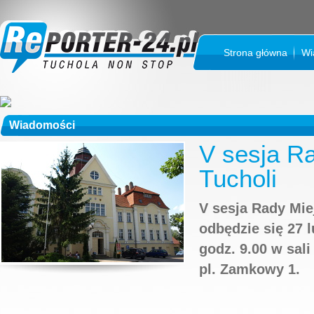
Strona główna
Wi
Wiadomości
V sesja Ra
Tucholi
V sesja Rady Mie
odbędzie się 27 l
godz. 9.00 w sal
pl. Zamkowy 1.