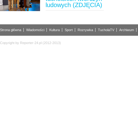
ludowych (ZDJĘCIA)
Strona główna
Wiadomości
Kultura
Sport
Rozrywka
TucholaTV
Archiwum
Copyright by Reporter-24.pl (2012-2013)