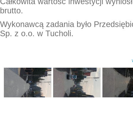
Całkowita wartość inwestycji wyniosł
brutto.
Wykonawcą zadania było Przedsięb
Sp. z o.o. w Tucholi.