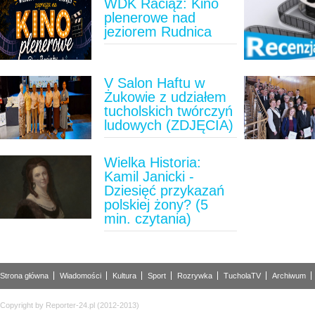
WDK Raciąż: Kino
plenerowe nad
jeziorem Rudnica
V Salon Haftu w
Żukowie z udziałem
tucholskich twórczyń
ludowych (ZDJĘCIA)
Wielka Historia:
Kamil Janicki -
Dziesięć przykazań
polskiej żony? (5
min. czytania)
Strona główna
Wiadomości
Kultura
Sport
Rozrywka
TucholaTV
Archiwum
Copyright by Reporter-24.pl (2012-2013)