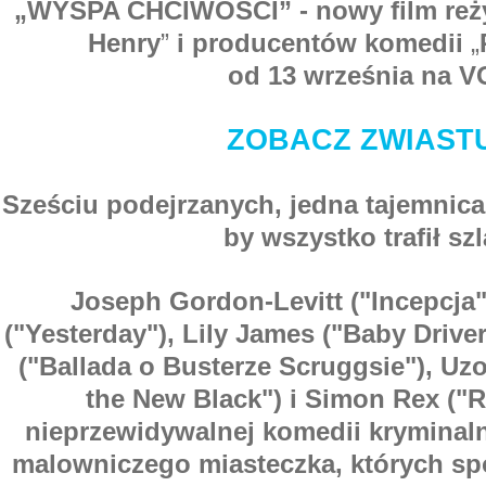
„WYSPA CHCIWOŚCI” - nowy film reż
Henry
”
i producentów komedii
„
od 13 września na 
ZOBACZ ZWIAST
Sześciu podejrzanych, jedna tajemnic
by wszystko trafił szl
Joseph Gordon-Levitt ("Incepcja"
("Yesterday"), Lily James ("Baby Drive
("Ballada o Busterze Scruggsie"), Uz
the New Black") i Simon Rex ("
nieprzewidywalnej komedii kryminal
malowniczego miasteczka, których spo