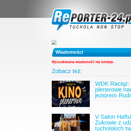
Wiadomości
Wyszukiwana wiadomość nie istnieje.
Zobacz też:
WDK Raciąż: 
plenerowe na
jeziorem Rud
V Salon Haft
Żukowie z ud
tucholskich t