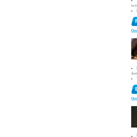
twó
Ost
dos
Ost