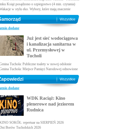
amku Książ posądzono o szpiegostwo (4 min. czytania)
Wakacje w stylu eko. Wybory, które mają znaczenie
Samorząd
Wszystkie
atnio dodane
Już jest sieć wodociągowa
i kanalizacja sanitarna w
ul. Przemysłowej w
Tucholi
Gmina Tuchola: Publiczne toalety w nowej odsłonie
Gmina Tuchola: Miejsce Pamięci Narodowej odnowione
Zapowiedzi
Wszystkie
atnio dodane
WDK Raciąż: Kino
plenerowe nad jeziorem
Rudnica
KINO SOKÓŁ: repertuar na SIERPIEŃ 2026
Dni Borów Tucholskich 2026