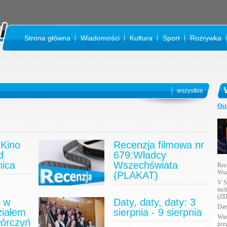
Strona główna
Wiadomości
Kultura
Sport
Rozrywka
K
wszystkie
Ost
Kino
Recenzja filmowa nr
d
679:Władcy
nica
Wszechświata
Rec
Wsz
(PLAKAT)
V S
tuc
(ZD
u w
Daty, daty, daty: 3
Daty
ziałem
sierpnia - 9 sierpnia
Wie
wórczyń
prz