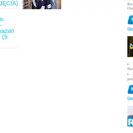
JĘCIA)
Rece
Ost
a:
-
Ost
ykazań
 (5
)
Bor
pun
Ost