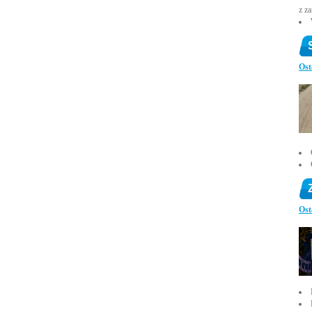
z z
Ost
Ost