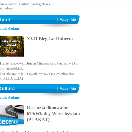
nzja książki: Bartosz Szczygielski -
atni obraz
Sport
Wszystkie
atnio dodane
XVII Bieg św. Huberta
Turniej Siatkówki Drużyn Mieszanych o Puchar 67 Dni
ów Tucholskich.
Z ostatniego w tym sezonie wyjazdu przywozimy trzy
kty! (ZDJĘCIA)
Kultura
Wszystkie
atnio dodane
Recenzja filmowa nr
679:Władcy Wszechświata
(PLAKAT)