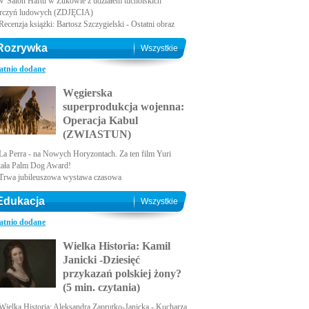
V Salon Haftu w Żukowie z udziałem tucholskich
rczyń ludowych (ZDJĘCIA)
Recenzja książki: Bartosz Szczygielski - Ostatni obraz
Rozrywka
Wszystkie
atnio dodane
Węgierska
superprodukcja wojenna:
Operacja Kabul
(ZWIASTUN)
La Perra - na Nowych Horyzontach. Za ten film Yuri
tała Palm Dog Award!
Trwa jubileuszowa wystawa czasowa
Edukacja
Wszystkie
atnio dodane
Wielka Historia: Kamil
Janicki -Dziesięć
przykazań polskiej żony?
(5 min. czytania)
Wielka Historia: Aleksandra Zaprutko-Janicka - Kucharza