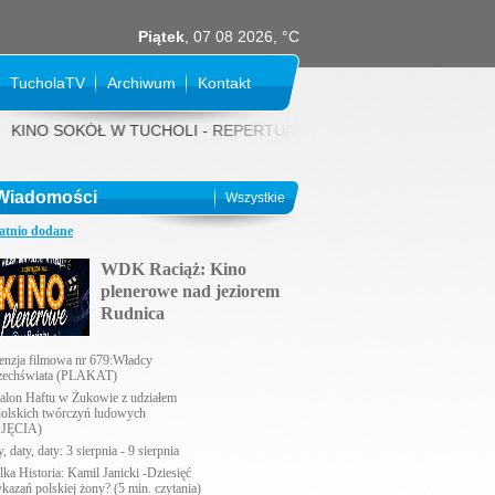
Piątek
, 07 08 2026, °C
TucholaTV
Archiwum
Kontakt
INO SOKÓŁ W TUCHOLI - REPERTUAR NA SIERPIEŃ 2026 rok: 31 LIPCA (p
Wiadomości
Wszystkie
atnio dodane
WDK Raciąż: Kino
plenerowe nad jeziorem
Rudnica
enzja filmowa nr 679:Władcy
echświata (PLAKAT)
alon Haftu w Żukowie z udziałem
holskich twórczyń ludowych
JĘCIA)
, daty, daty: 3 sierpnia - 9 sierpnia
lka Historia: Kamil Janicki -Dziesięć
ykazań polskiej żony? (5 min. czytania)