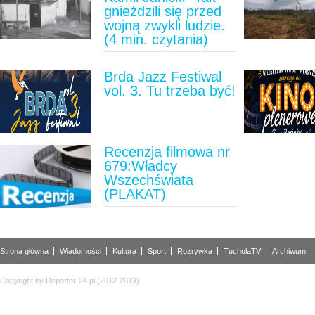
gnieździli się przed
wojną zwykli ludzie.
(4 min. czytania)
Brda Jazz Festiwal
vol. 3. Tu trzeba być!
Recenzja filmowa nr
679:Władcy
Wszechświata
(PLAKAT)
Strona główna
Wiadomości
Kultura
Sport
Rozrywka
TucholaTV
Archiwum
Copyright by Reporter-24.pl (2012-2013)