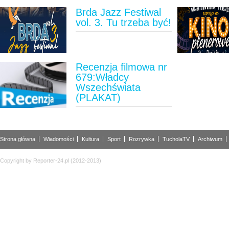
Brda Jazz Festiwal
vol. 3. Tu trzeba być!
Recenzja filmowa nr
679:Władcy
Wszechświata
(PLAKAT)
Strona główna
Wiadomości
Kultura
Sport
Rozrywka
TucholaTV
Archiwum
Copyright by Reporter-24.pl (2012-2013)