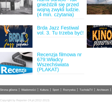
gnieździli się przed
wojną zwykli ludzie.
(4 min. czytania)
Brda Jazz Festiwal
vol. 3. Tu trzeba być!
Recenzja filmowa nr
679:Władcy
Wszechświata
(PLAKAT)
Strona główna
Wiadomości
Kultura
Sport
Rozrywka
TucholaTV
Archiwum
Copyright by Reporter-24.pl (2012-2013)