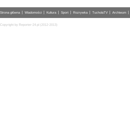
Strona główna
Wiadomości
Kultura
Sport
Rozrywka
TucholaTV
Archiwum
Copyright by Reporter-24.pl (2012-2013)