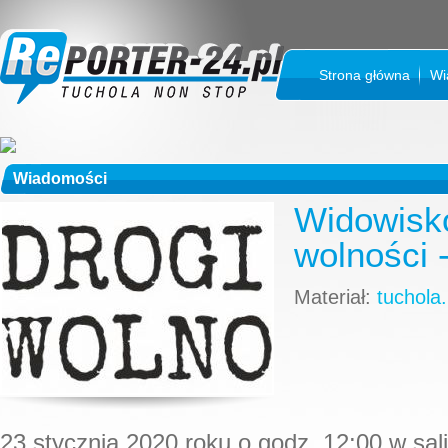
Strona główna
Wi
Wiadomości
Widowisko
wolności 
Materiał:
tuchola.
23 stycznia 2020 roku o godz. 12:00 w sal