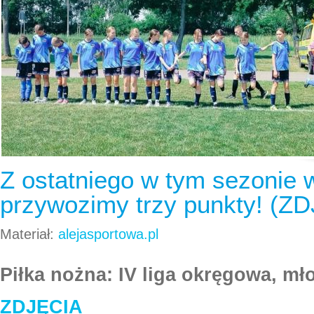
Z ostatniego w tym sezonie 
przywozimy trzy punkty! (Z
Materiał:
alejasportowa.pl
Piłka nożna: IV liga okręgowa, mł
ZDJĘCIA