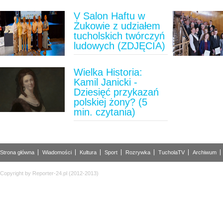
V Salon Haftu w
Żukowie z udziałem
tucholskich twórczyń
ludowych (ZDJĘCIA)
Wielka Historia:
Kamil Janicki -
Dziesięć przykazań
polskiej żony? (5
min. czytania)
Strona główna
Wiadomości
Kultura
Sport
Rozrywka
TucholaTV
Archiwum
Copyright by Reporter-24.pl (2012-2013)