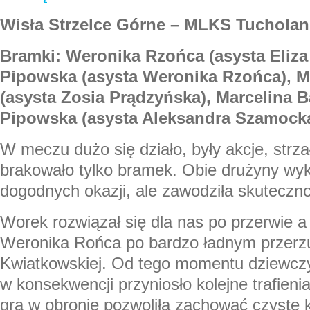
Wisła Strzelce Górne – MLKS Tucholan
Bramki: Weronika Rzońca (asysta Eliz
Pipowska (asysta Weronika Rzońca), M
(asysta Zosia Prądzyńska), Marcelina 
Pipowska (asysta Aleksandra Szamock
W meczu dużo się działo, były akcje, strza
brakowało tylko bramek. Obie drużyny wyk
dogodnych okazji, ale zawodziła skuteczn
Worek rozwiązał się dla nas po przerwie a 
Weronika Rońca po bardzo ładnym przerzuc
Kwiatkowskiej. Od tego momentu dziewczy
w konsekwencji przyniosło kolejne trafieni
gra w obronie pozwoliła zachować czyste 