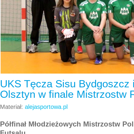
UKS Tęcza Sisu Bydgoszcz i
Olsztyn w finale Mistrzostw P
Materiał:
alejasportowa.pl
Półfinał Młodzieżowych Mistrzostw Pol
Futsalu