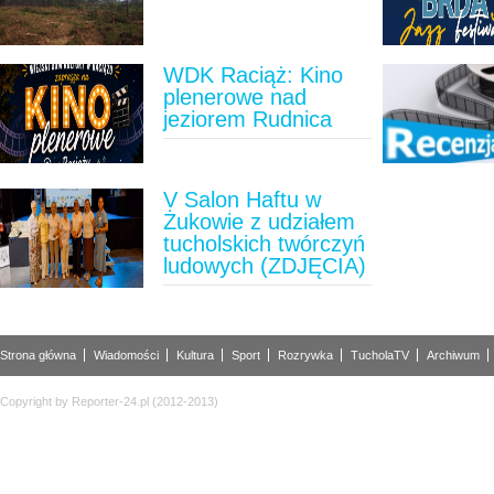
WDK Raciąż: Kino
plenerowe nad
jeziorem Rudnica
V Salon Haftu w
Żukowie z udziałem
tucholskich twórczyń
ludowych (ZDJĘCIA)
Strona główna
Wiadomości
Kultura
Sport
Rozrywka
TucholaTV
Archiwum
Copyright by Reporter-24.pl (2012-2013)