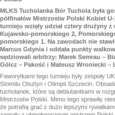
MLKS Tucholanka Bór Tuchola była g
półfinałów Mistrzostw Polski Kobiet U
turnieju wzięły udział cztery drużyny 
Kujawsko-pomorskiego 2, Pomorskiego
pomorskiego 1. Na zawodach nie stawi
Marcus Gdynia i oddała punkty walkow
sędziowali arbitrzy: Marek Semrau – Bi
Gólcz – Pakość i Mateusz Wroniecki – 
Faworytkami tego turnieju były zespoły 
Stomilu Olsztyn i Olimpii Szczecin. Obsad
tucholanek, które są debiutantkami w roz
Mistrzostw Polski. Mimo tego sprawiły nie
że potrafią grać z dużo lepszymi rywalkam
zagrały z ubiegłorocznym mistrzem Pols