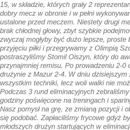
15, w składzie, których grały 2 reprezenta
dobry mecz w obronie i w pełni wykonywan
ustalone przed meczem. Niestety drugi me
brak chłodnej głowy, zbyt szybkie podejmo
zwyczaj mogłyby być dużo lepsze, proste 
przyjęciu piłki i przegrywamy z Olimpią Sz
postraszyliśmy Stomil Olszyn, który do a
przynajmniej remisu. Po prowadzeniu 2-0 
drużynie z Mazur 2-4. W dniu dzisiejszym
wszystkim techniki, lecz woli walki nie 
Podczas 3 rund eliminacyjnych zebraliśm
godziny poświęcone na treningach i spari
Nasz pomysł na grę, ze zmianą pozycji i 
się podobać. Zapłaciliśmy frycowe gdyż by
młodszych drużyn startujących w eliminacja