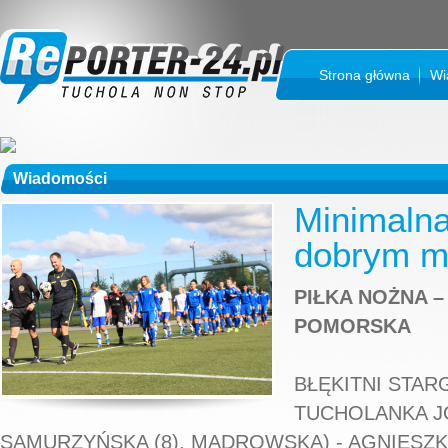
Strona główna
Wi
Wiadomości
Minimalna
dobrym m
PIŁKA NOŻNA –
POMORSKA
BŁĘKITNI STAR
TUCHOLANKA JOL
SAMURZYŃSKA (8), MĄDROWSKA) - AGNIESZKA