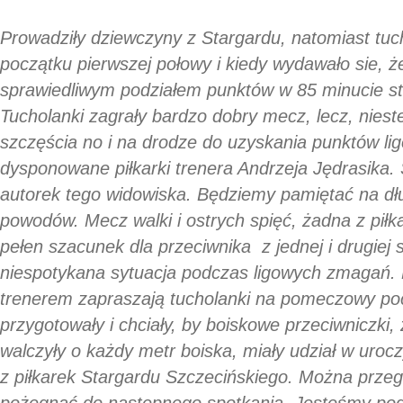
Prowadziły dziewczyny z Stargardu, natomiast tuc
początku pierwszej połowy i kiedy wydawało sie, 
sprawiedliwym podziałem punktów w 85 minucie st
Tucholanki zagrały bardzo dobry mecz, lecz, niest
szczęścia no i na drodze do uzyskania punktów li
dysponowane piłkarki trenera Andrzeja Jędrasika.
autorek tego widowiska. Będziemy pamiętać na dłu
powodów. Mecz walki i ostrych spięć, żadna z piłka
pełen szacunek dla przeciwnika z jednej i drugiej 
niespotykana sytuacja podczas ligowych zmagań. P
trenerem zapraszają tucholanki na pomeczowy po
przygotowały i chciały, by boiskowe przeciwniczki,
walczyły o każdy metr boiska, miały udział w urocz
z piłkarek Stargardu Szczecińskiego. Można przegr
pożegnać do następnego spotkania. Jesteśmy po