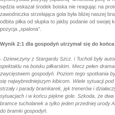
sędzia wskazał środek boiska nie reagując na prot
zawodniczka strzelająca gola była bliżej naszej b
odbita piłka od słupka to jakby podanie od swojej k
pozycja „spalona”.
Wynik 2:1 dla gospodyń utrzymał się do końca
- Dziewczyny z Stargardu Szcz. i Tucholi były au
spektaklu na boisku piłkarskim. Mecz pełen dramat
zwycięstwem gospodyń. Poziom tego spotkania by
się najwybredniejszym kibicom. Wiele sytuacji pod
strzały i parady bramkarek, jęk trenerów i działa
sytuacjach i w końcu piękne gole. Szkoda, że dwa 
bramce tucholanek a tylko jeden przedniej urody Agn
do bramki gospodyń.