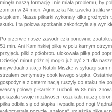
minęła naszą formację i nie miała problemu, by 
zamian w 24 mion. Agnieszka Nierzwicka trafiła w 
słupkiem. Nasze piłkarki wykonały kilka groźnych 
skutku i ta połowa spotkania zakończyła się wynik
Po przerwie nasze zawodniczki ponownie zaatakow
51 min. Ani Kamińskiej piłkę w polu karnym otrzym
przyjęciu piłki z półobrotu ulokowała piłkę pod po
Dziesięć minut później mogło już być 2:1 dla nasz
indywidualna akcja Natalii Miszke w sytuacji sam 
strzałem centymetry obok lewego słupka. Ostatnie
gospodynie z determinacją ruszyły do ataku nie po
własną połowę piłkarek z Tucholi. W 85 min. zn
pokazała swoje możliwości i oszukała naszą obronę
piłka odbiła się od słupka i wpadła pod nogi Mądra
wykorzystała pozycję „spaloną” umieściła piłkę w