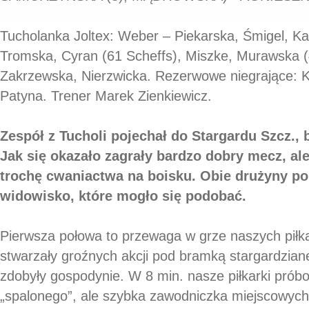
Tucholanka Joltex: Weber – Piekarska, Śmigel, K
Tromska, Cyran (61 Scheffs), Miszke, Murawska (
Zakrzewska, Nierzwicka. Rezerwowe niegrające: K
Patyna. Trener Marek Zienkiewicz.
Zespół z Tucholi pojechał do Stargardu Szcz., 
Jak się okazało zagrały bardzo dobry mecz, ale
trochę cwaniactwa na boisku. Obie drużyny po
widowisko, które mogło się podobać.
Pierwsza połowa to przewaga w grze naszych piłka
stwarzały groźnych akcji pod bramką stargardzia
zdobyły gospodynie. W 8 min. nasze piłkarki prób
„spalonego”, ale szybka zawodniczka miejscowyc