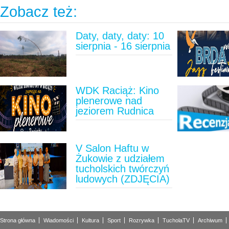
Zobacz też:
Daty, daty, daty: 10
sierpnia - 16 sierpnia
WDK Raciąż: Kino
plenerowe nad
jeziorem Rudnica
V Salon Haftu w
Żukowie z udziałem
tucholskich twórczyń
ludowych (ZDJĘCIA)
Strona główna
Wiadomości
Kultura
Sport
Rozrywka
TucholaTV
Archiwum