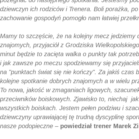
dziewczyn ich rodziców i Trenera. Boli porażka, p
zachowanie gospodyń pomogło nam łatwiej przełkną
Mamy to szczęście, że na kolejny mecz jedziemy
znajomych, przyjaciół z Grodziska Wielkopolskiego
minut będzie to zacięta walka o punkty tak potrzebn
i jak zawsze po meczu spodziewamy się przyjaciel
na "punktach świat się nie kończy". Za jakiś czas 
kolejne spotkanie dobrych znajomych a w wielu pr
To nowa, jakość w zmaganiach ligowych, szacunek 
przeciwników boiskowych. Zjawisko to, niechaj jak
wszystkich boiskach. Jestem pełen podziwu i szac
dziewczyny uprawiającej tę trudną dyscyplinę spo
nasze podopieczne –
powiedział trener Marek Z