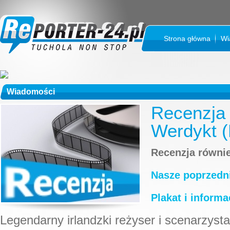
Strona główna
Wi
Wiadomości
Recenzja 
Werdykt 
Recenzja równi
Nasze poprzedni
Plakat i informa
Legendarny irlandzki reżyser i scenarzyst