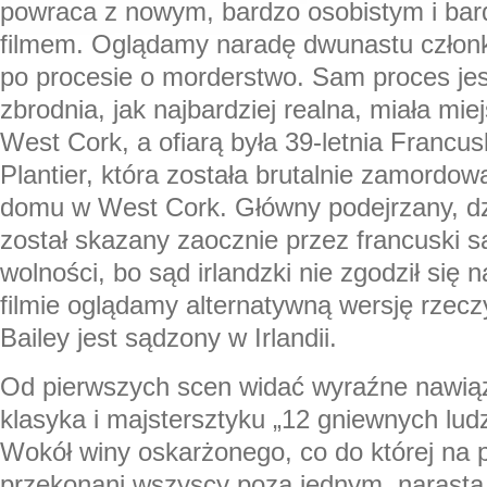
powraca z nowym, bardzo osobistym i bar
filmem. Oglądamy naradę dwunastu członk
po procesie o morderstwo. Sam proces jest
zbrodnia, jak najbardziej realna, miała mi
West Cork, a ofiarą była 39-letnia Francu
Plantier, która została brutalnie zamordo
domu w West Cork. Główny podejrzany, dzi
został skazany zaocznie przez francuski s
wolności, bo sąd irlandzki nie zgodził się 
filmie oglądamy alternatywną wersję rzeczy
Bailey jest sądzony w Irlandii.
Od pierwszych scen widać wyraźne nawią
klasyka i majstersztyku „12 gniewnych lud
Wokół winy oskarżonego, co do której na 
przekonani wszyscy poza jednym, narasta 