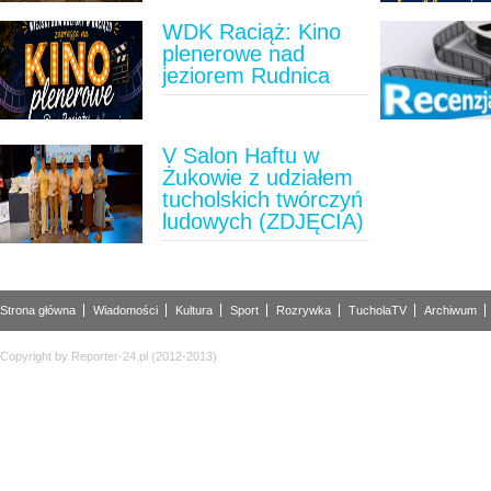
WDK Raciąż: Kino
plenerowe nad
jeziorem Rudnica
V Salon Haftu w
Żukowie z udziałem
tucholskich twórczyń
ludowych (ZDJĘCIA)
Strona główna
Wiadomości
Kultura
Sport
Rozrywka
TucholaTV
Archiwum
Copyright by Reporter-24.pl (2012-2013)