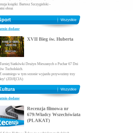
nzja książki: Bartosz Szczygielski -
atni obraz
Sport
Wszystkie
atnio dodane
XVII Bieg św. Huberta
Turniej Siatkówki Drużyn Mieszanych o Puchar 67 Dni
ów Tucholskich.
Z ostatniego w tym sezonie wyjazdu przywozimy trzy
kty! (ZDJĘCIA)
Kultura
Wszystkie
atnio dodane
Recenzja filmowa nr
679:Władcy Wszechświata
(PLAKAT)