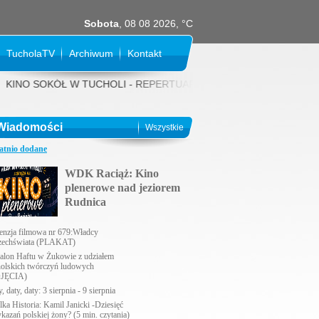
Sobota
, 08 08 2026, °C
TucholaTV
Archiwum
Kontakt
NO SOKÓŁ W TUCHOLI - REPERTUAR NA SIERPIEŃ 2026 rok: 31 LIPCA (pi
Wiadomości
Wszystkie
atnio dodane
WDK Raciąż: Kino
plenerowe nad jeziorem
Rudnica
enzja filmowa nr 679:Władcy
echświata (PLAKAT)
alon Haftu w Żukowie z udziałem
holskich twórczyń ludowych
JĘCIA)
, daty, daty: 3 sierpnia - 9 sierpnia
lka Historia: Kamil Janicki -Dziesięć
ykazań polskiej żony? (5 min. czytania)