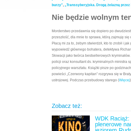
burzy"
,
„Transsyberyjska. Drogą żelazną przez R
Nie będzie wolnym ten
Morderstwo przedawnia się dopiero po dwudziestu l
przeszłość, dla mnie to sprawa, którą zajmuję się
Płacą mi za to, żebym stwierdził, kto to zrobił i j
wypowiedź głównego bohatera, detektywa Richard
Słowacji jako twórca bestsellerowych kryminałów.
policji oraz konsultant ds. kryminalnych ministr
policyjnego warsztatu. Książki pisze po godzinac
powieści „Czerwony kapitan” rozgrywa się w Bratysł
ustrojowej. Podczas przebudowy starego (
Więcej
)
Zobacz też:
WDK Raciąż: 
plenerowe na
jeziorem Rud