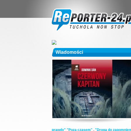
Wiadomości
prawdy"
"Poza czasem"
,
"Droga do zapomnien