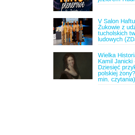
V Salon Haft
Żukowie z ud
tucholskich t
ludowych (ZD
Wielka Histori
Kamil Janicki 
Dziesięć prz
polskiej żony?
min. czytania