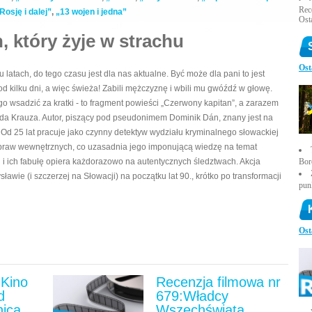
Rece
osję i dalej”
,
„13 wojen i jedna”
Ost
, który żyje w strachu
Ost
atach, do tego czasu jest dla nas aktualne. Być może dla pani to jest
 od kilku dni, a więc świeża! Zabili mężczyznę i wbili mu gwóźdź w głowę.
ak go wsadzić za kratki - to fragment powieści „Czerwony kapitan”, a zarazem
a Krauza. Autor, piszący pod pseudonimem Dominik Dán, znany jest na
 Od 25 lat pracuje jako czynny detektyw wydziału kryminalnego słowackiej
a spraw wewnętrznych, co uzasadnia jego imponującą wiedzę na temat
h i ich fabułę opiera każdorazowo na autentycznych śledztwach. Akcja
Bor
awie (i szczerzej na Słowacji) na początku lat 90., krótko po transformacji
pun
Ost
Kino
Recenzja filmowa nr
d
679:Władcy
nica
Wszechświata