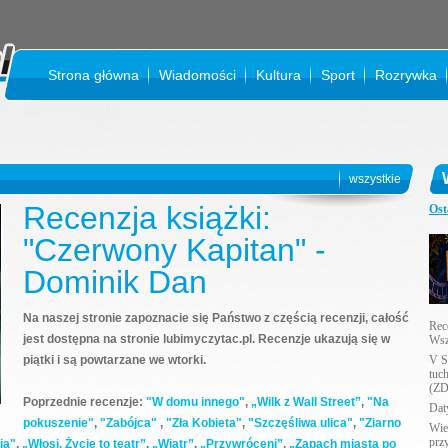
Strona główna
Wiadomości
Kultura
Sport
Rozrywka
KI
wszystkie
Recenzja książki:
Ost
"Czerwony Kapitan" -
Dominik Dan
Na naszej stronie zapoznacie się Państwo z częścią recenzji, całość
Rec
jest dostępna na stronie lubimyczytac.pl. Recenzje ukazują się w
Wsz
piątki i są powtarzane we wtorki.
V S
tuc
(ZD
Poprzednie recenzje:
"W domu innego"
,
„Wilk z Wall Street”
,
"Na
Daty
pokuszenie"
,
"Zabójca"
,
"Zła Kobieta"
,
"Szczęśliwa ulica"
,
"Ziarno
Wie
prz
ia"
,
„Włosi. Życie to teatr”
,
„Wiatr”
,
„Przywróceni”
,
„Zapach miasta po