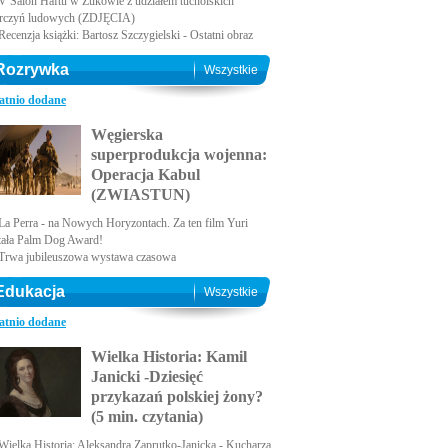
V Salon Haftu w Żukowie z udziałem tucholskich
rczyń ludowych (ZDJĘCIA)
Recenzja książki: Bartosz Szczygielski - Ostatni obraz
Rozrywka
Wszystkie
atnio dodane
Węgierska
superprodukcja wojenna:
Operacja Kabul
(ZWIASTUN)
La Perra - na Nowych Horyzontach. Za ten film Yuri
tała Palm Dog Award!
Trwa jubileuszowa wystawa czasowa
Edukacja
Wszystkie
atnio dodane
Wielka Historia: Kamil
Janicki -Dziesięć
przykazań polskiej żony?
(5 min. czytania)
Wielka Historia: Aleksandra Zaprutko-Janicka - Kucharza