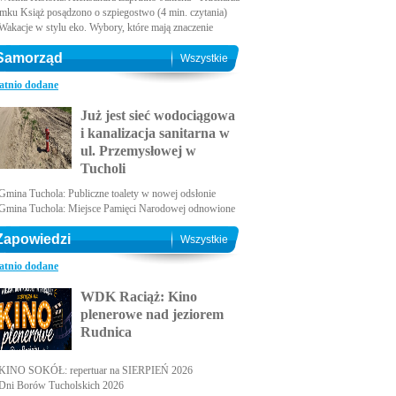
amku Książ posądzono o szpiegostwo (4 min. czytania)
Wakacje w stylu eko. Wybory, które mają znaczenie
Samorząd
Wszystkie
atnio dodane
Już jest sieć wodociągowa
i kanalizacja sanitarna w
ul. Przemysłowej w
Tucholi
Gmina Tuchola: Publiczne toalety w nowej odsłonie
Gmina Tuchola: Miejsce Pamięci Narodowej odnowione
Zapowiedzi
Wszystkie
atnio dodane
WDK Raciąż: Kino
plenerowe nad jeziorem
Rudnica
KINO SOKÓŁ: repertuar na SIERPIEŃ 2026
Dni Borów Tucholskich 2026