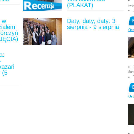
(PLAKAT)
twó
u w
Daty, daty, daty: 3
ziałem
sierpnia - 9 sierpnia
Ost
wórczyń
JĘCIA)
a:
-
ykazań
 (5
dos
)
Ost