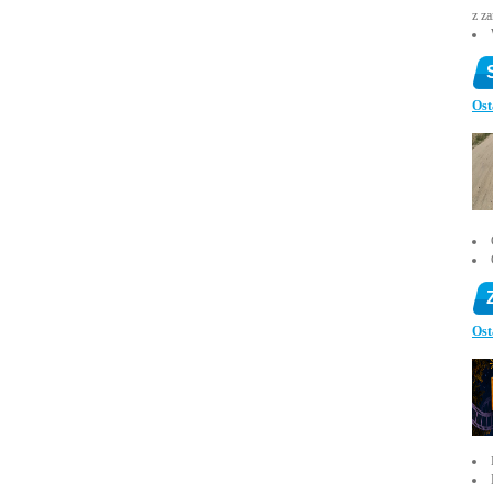
z z
Ost
Ost