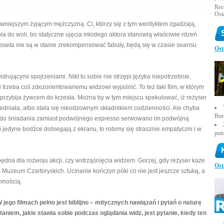
Rece
Ost
wniejszym żyjącym mężczyzną. Ci, którzy się z tym werdyktem zgadzają,
ola do woli, bo statyczne ujęcia młodego aktora stanowią właściwie rdzeń
basseta nie są w stanie zrekompensować fabuły, będą się w czasie seansu
Ost
widrującymi spojrzeniami. Nikt tu sobie nie strzępi języka niepotrzebnie,
 trzeba coś zdezorientowanemu widzowi wyjaśnić. To też taki film, w którym
o przybija żywcem do krzesła. Można by w tym miejscu spekulować, iż reżyser
dniała, albo stała się nieodzownym składnikiem codzienności. Ale chyba
Bor
by do śniadania zamiast podwójnego espresso serwowano im podwójną
i jedyne bodźce dobiegają z ekranu, to robimy się strasznie empatyczni i w
pun
będna dla rozwoju akcji, czy wstrząśnięcia widzem. Gorzej, gdy reżyser każe
Ost
Muzeum Czartoryskich. Ucinanie kończyn póki co nie jest jeszcze sztuką, a
mnością.
ego filmach pełno jest biblijno – mitycznych nawiązań i pytań o naturę
niem, jakie stawia sobie podczas oglądania widz, jest pytanie, kiedy ten