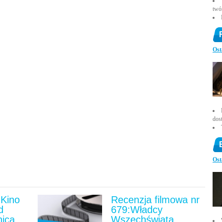
twó
Ost
dos
Ost
Kino
Recenzja filmowa nr
d
679:Władcy
nica
Wszechświata