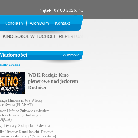
Piątek
, 07 08 2026, °C
TucholaTV
Archiwum
Kontakt
NO SOKÓŁ W TUCHOLI - REPERTUAR NA SIERPIEŃ 2026 rok: 31 LIPCA (pi
Wiadomości
Wszystkie
atnio dodane
WDK Raciąż: Kino
plenerowe nad jeziorem
Rudnica
enzja filmowa nr 679:Władcy
echświata (PLAKAT)
alon Haftu w Żukowie z udziałem
holskich twórczyń ludowych
JĘCIA)
, daty, daty: 3 sierpnia - 9 sierpnia
lka Historia: Kamil Janicki -Dziesięć
ykazań polskiej żony? (5 min. czytania)