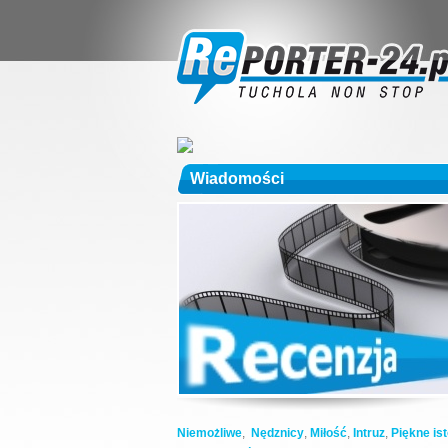
Wiadomości
Niemożliwe
,
Nędznicy
,
Miłość
,
Intruz
,
Piękne ist