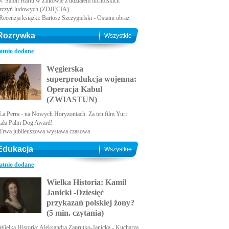
V Salon Haftu w Żukowie z udziałem tucholskich
rczyń ludowych (ZDJĘCIA)
Recenzja książki: Bartosz Szczygielski - Ostatni obraz
Rozrywka
Wszystkie
atnio dodane
Węgierska
superprodukcja wojenna:
Operacja Kabul
(ZWIASTUN)
La Perra - na Nowych Horyzontach. Za ten film Yuri
tała Palm Dog Award!
Trwa jubileuszowa wystawa czasowa
Edukacja
Wszystkie
atnio dodane
Wielka Historia: Kamil
Janicki -Dziesięć
przykazań polskiej żony?
(5 min. czytania)
Wielka Historia: Aleksandra Zaprutko-Janicka - Kucharza