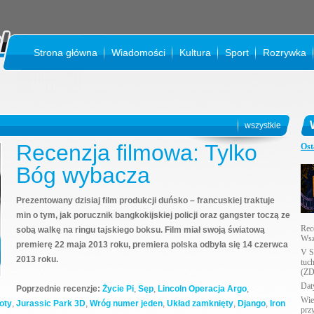
Strona główna
Wiadomości
Kultura
Sport
Rozrywka
KI
wszystkie
Recenzja filmowa: Tylko
Ost
Bóg wybacza
Prezentowany dzisiaj film produkcji duńsko – francuskiej traktuje
min o tym, jak porucznik bangkokijskiej policji oraz gangster toczą ze
Rec
sobą walkę na ringu tajskiego boksu. Film miał swoją światową
Wsz
premierę 22 maja 2013 roku, premiera polska odbyła się 14 czerwca
V S
2013 roku.
tuc
(ZD
Daty
Poprzednie recenzje:
Życie Pi
,
Sęp
,
Lincoln
Operacja Argo
,
Wie
oty
,
Jurassic Park 3D
,
Wróg numer jeden
,
Układ zamknięty
,
Django
,
Iron
prz