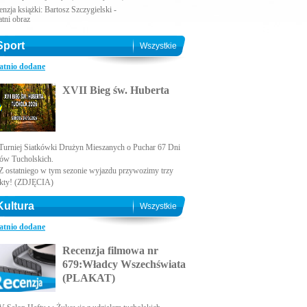
nzja książki: Bartosz Szczygielski -
atni obraz
Sport
Wszystkie
atnio dodane
XVII Bieg św. Huberta
Turniej Siatkówki Drużyn Mieszanych o Puchar 67 Dni
ów Tucholskich.
Z ostatniego w tym sezonie wyjazdu przywozimy trzy
kty! (ZDJĘCIA)
Kultura
Wszystkie
atnio dodane
Recenzja filmowa nr
679:Władcy Wszechświata
(PLAKAT)