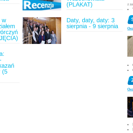
(PLAKAT)
z z
u w
Daty, daty, daty: 3
ziałem
sierpnia - 9 sierpnia
Ost
wórczyń
JĘCIA)
a:
-
ykazań
 (5
)
Ost