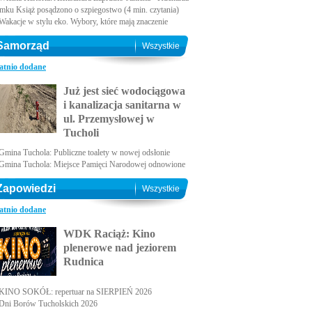
amku Książ posądzono o szpiegostwo (4 min. czytania)
Wakacje w stylu eko. Wybory, które mają znaczenie
Samorząd
Wszystkie
atnio dodane
Już jest sieć wodociągowa
i kanalizacja sanitarna w
ul. Przemysłowej w
Tucholi
Gmina Tuchola: Publiczne toalety w nowej odsłonie
Gmina Tuchola: Miejsce Pamięci Narodowej odnowione
Zapowiedzi
Wszystkie
atnio dodane
WDK Raciąż: Kino
plenerowe nad jeziorem
Rudnica
KINO SOKÓŁ: repertuar na SIERPIEŃ 2026
Dni Borów Tucholskich 2026