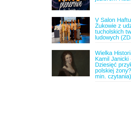
V Salon Haft
Żukowie z ud
tucholskich t
ludowych (ZD
Wielka Histori
Kamil Janicki 
Dziesięć prz
polskiej żony?
min. czytania