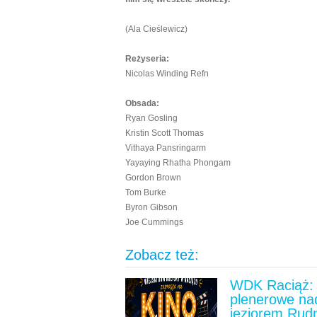
(Ala Cieślewicz)
Reżyseria:
Nicolas Winding Refn
Obsada:
Ryan Gosling
Kristin Scott Thomas
Vithaya Pansringarm
Yayaying Rhatha Phongam
Gordon Brown
Tom Burke
Byron Gibson
Joe Cummings
Zobacz też:
WDK Raciąż: 
plenerowe na
jeziorem Rud