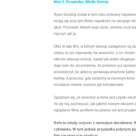
Man 3
,
Drogówka
,
Wielki Gatsby
Ryan Gosling został w tym roku wybrany najsekso
mogą się przy tym filmie napatrzeć na swojego id
akcji. Pozostali, którym jego duże, smutne oczy 
męczyć jak ja.
Otóż to taki film, w którym dialogi zastąpione są ś
chyba że już naprawdę nie wiadomo, o co chodzi i
nikt nie okazuje emocji, nawet jak jeden drugieg
daje nam do zrozumienia, że przemoc już spowsze
przedobrzył, bo aktorzy sprawiają wrażenie jak
melisę. A przecież, gdy siedzimy w ciemnym kinie 
rezultacie równie znużeni jak bohaterowie.
Zgadzam się, że przemoc w kinie jest często niez
mi się nią zachwycać, jak jakimś nowym okazem z 
oglądanie filmu profilem na pewno nie jest przyje
Refn to młody reżyser z niemałym dorobkiem. W j
człowieka. W tym jednak przypadku jedynym pyta
film się wreszcie skończy.