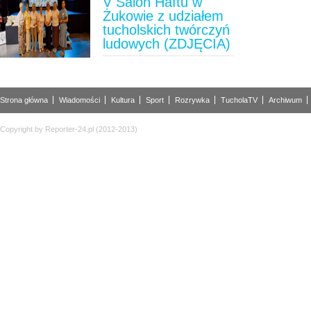
V Salon Haftu w
Żukowie z udziałem
tucholskich twórczyń
ludowych (ZDJĘCIA)
Strona główna
Wiadomości
Kultura
Sport
Rozrywka
TucholaTV
Archiwum
Copyright by Reporter-24.pl (2012-2013)