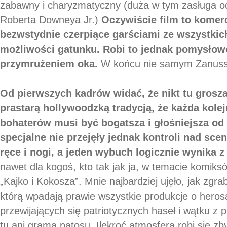
zabawny i charyzmatyczny (duża w tym zasługa od
Roberta Downeya Jr.)
Oczywiście film to komer
bezwstydnie czerpiące garściami ze wszystki
możliwości gatunku. Robi to jednak pomysłowo
przymrużeniem oka.
W końcu nie samym Zanussi
Od pierwszych kadrów widać, że nikt tu grosza
prastarą hollywoodzką tradycją, że każda kole
bohaterów musi być bogatsza i głośniejsza od 
specjalne nie przejęły jednak kontroli nad sce
ręce i nogi, a jeden wybuch logicznie wynika z
nawet dla kogoś, kto tak jak ja, w temacie komiks
„Kajko i Kokosza”. Mnie najbardziej ujęło, jak zgra
którą wpadają prawie wszystkie produkcje o hero
przewijających się patriotycznych haseł i wątku 
tu ani grama patosu. Ilekroć atmosfera robi się zb