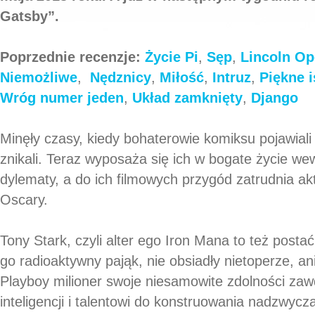
Gatsby”.
Poprzednie recenzje:
Życie Pi
,
Sęp
,
Lincoln
Op
Niemożliwe
,
Nędznicy
,
Miłość
,
Intruz
,
Piękne i
Wróg numer jeden
,
Układ zamknięty
,
Django
Minęły czasy, kiedy bohaterowie komiksu pojawiali s
znikali. Teraz wyposaża się ich w bogate życie we
dylematy, a do ich filmowych przygód zatrudnia akto
Oscary.
Tony Stark, czyli alter ego Iron Mana to też postać
go radioaktywny pająk, nie obsiadły nietoperze, ani 
Playboy milioner swoje niesamowite zdolności zawd
inteligencji i talentowi do konstruowania nadzwycza