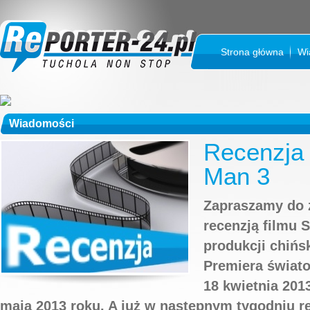
Strona główna
Wi
Wiadomości
Recenzja 
Man 3
Zapraszamy do z
recenzją filmu S
produkcji chińs
Premiera świato
18 kwietnia 201
maja 2013 roku. A już w następnym tygodniu re