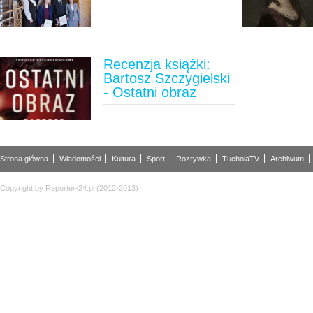
Recenzja książki:
Bartosz Szczygielski
- Ostatni obraz
Strona główna
Wiadomości
Kultura
Sport
Rozrywka
TucholaTV
Archiwum
Copyright by Reporter-24.pl (2012-2013)