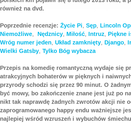
również na dvd.
Poprzednie recenzje:
Życie Pi
,
Sęp
,
Lincoln
Op
Niemożliwe
,
Nędznicy
,
Miłość
,
Intruz
,
Piękne i
Wróg numer jeden
,
Układ zamknięty
,
Django
,
I
Wielki Gatsby
,
Tylko Bóg wybacza
Przepis na komedię romantyczną wydaje się pr
atrakcyjnych bohaterów w pięknych i naiwnyc
przyrody schodzi się przez 90 minut. O żadny
być mowy, bo zakończenie znane jest już po n
nikt tak naprawdę żadnych zwrotów akcji nie 
zaprogramowanego happy endu ważniejsze jest
najlepiej wśród wzruszeń i wybuchów śmiechu