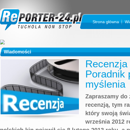
Strona główna
Wi
Wiadomości
Recenzja 
Poradnik
myślenia
Zapraszamy do z
recenzją, tym r
który swoją świ
września 2012 r
polskich kin pojawił się 8 lutego 2013 roku, a 