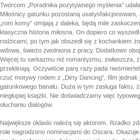
Twórcom „Poradnika pozytywnego myślenia” udała 
Miłośnicy gatunku pozostaną usatysfakcjonowani, a
„rom komy” omijają z daleka, będą mile zaskoczeni
klasyczna historia miłosna. On dopiero co wyszedł
rodzicami, po tym jak obszedł się z kochankiem ż
wdowa, świeżo zwolniona z pracy. Dodatkowo oboj
Więcej tu sarkazmu niż romantyzmu, zwłaszcza, że
przeklinają. Oczywiście parę razy pada nieśmiertel
czuć motywy rodem z „Dirty Dancing”, film jednak
gatunkowego banału. Duża w tym zasługa faktu, że
niegłupiej książki. Nie doświadczamy więc typowe
słuchaniu dialogów.
Największe oklaski należą się aktorom. Rzadko zda
role nagrodzono nominacjami do Oscara. Okazuje 