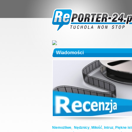
Wiadomości
Niemożliwe
,
Nędznicy
,
Miłość
,
Intruz
,
Piękne ist