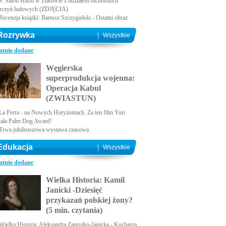
V Salon Haftu w Żukowie z udziałem tucholskich
rczyń ludowych (ZDJĘCIA)
Recenzja książki: Bartosz Szczygielski - Ostatni obraz
Rozrywka
Wszystkie
atnio dodane
Węgierska
superprodukcja wojenna:
Operacja Kabul
(ZWIASTUN)
La Perra - na Nowych Horyzontach. Za ten film Yuri
tała Palm Dog Award!
Trwa jubileuszowa wystawa czasowa
Edukacja
Wszystkie
atnio dodane
Wielka Historia: Kamil
Janicki -Dziesięć
przykazań polskiej żony?
(5 min. czytania)
Wielka Historia: Aleksandra Zaprutko-Janicka - Kucharza