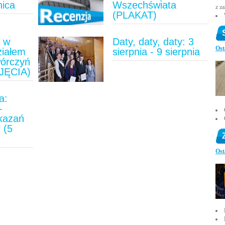
nica
Wszechświata
z z
(PLAKAT)
u w
Daty, daty, daty: 3
Ost
ziałem
sierpnia - 9 sierpnia
wórczyń
JĘCIA)
a:
-
ykazań
 (5
)
Ost