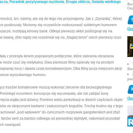
bacza
,
Poradnik pozytywnego myślenia
,
Drugie oblicze
,
Światła wielkiego
Rece
Ost
ności), tzn. lubimy, ale się do tego nie przyznajemy. Jak z „Dynastią”, której
ji ulice pustoszały. Możemy się oczywiście rozkoszować subtelnym humorem
Ost
szacze, rozbijają kinowy bank. Odkąd pierwszy aktor poślizgnął się na
 bawią. (Kto nigdy nie roześmiał się na „Nagiej broni” niech pierwszy rzuci
tała z przesytu kinem poprawnym politycznie, które zabrania obrażania
 nie może czuć się nietykalny. Dwa pierwsze filmy opierały się na prostym
krapianej nocy i stawia czoła konsekwencjom. Oba filmy poza miejscem akcji
Bor
e zawsze wyszukanego humoru.
pun
ująco trzeźwi bohaterowie muszą wykonać zlecenie dla bezwzględnego
 Poniekąd rozumiem: koncepcja się wyczerpała, ale żal zabijać kurę
Ost
ięcia wątku jest dziwny. Pomimo wielu perturbacji w dwóch częściach obyło
 psów ze skręconymi karkami i zaduszonych kogutów. Trochę trudno się z tego
 zachowań „pod wpływem” do cynicznych rozgrywek gangsterskich jest zbyt
a fanów serii za bardzo odbiega od pierwotnej stylistyki, natomiast pozostali
ych nawiązań.