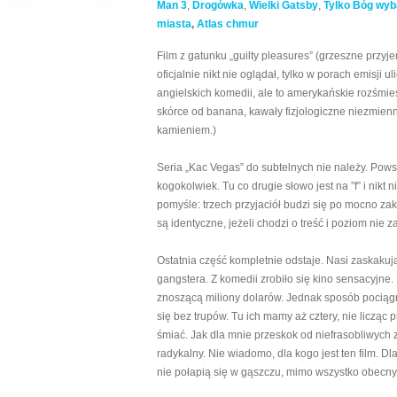
Man 3
,
Drogówka
,
Wielki Gatsby
,
Tylko Bóg wy
miasta
,
Atlas chmur
Film z gatunku „guilty pleasures” (grzeszne przyjem
oficjalnie nikt nie oglądał, tylko w porach emis
angielskich komedii, ale to amerykańskie rozśmie
skórce od banana, kawały fizjologiczne niezmienne
kamieniem.)
Seria „Kac Vegas” do subtelnych nie należy. Pows
kogokolwiek. Tu co drugie słowo jest na ”f” i nikt
pomyśle: trzech przyjaciół budzi się po mocno za
są identyczne, jeżeli chodzi o treść i poziom ni
Ostatnia część kompletnie odstaje. Nasi zaskak
gangstera. Z komedii zrobiło się kino sensacyjne.
znoszącą miliony dolarów. Jednak sposób pociągn
się bez trupów. Tu ich mamy aż cztery, nie licząc
śmiać. Jak dla mnie przeskok od niefrasobliwych
radykalny. Nie wiadomo, dla kogo jest ten film. Dl
nie połapią się w gąszczu, mimo wszystko obecn