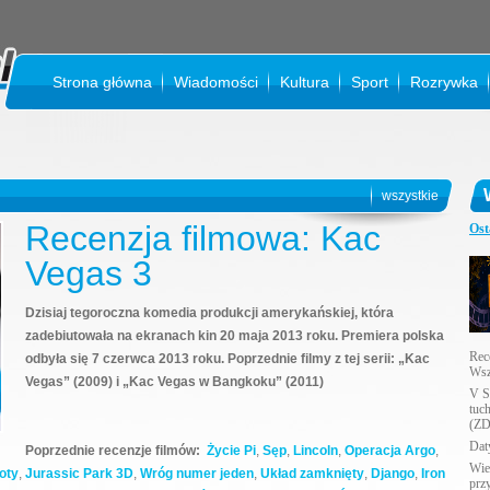
Strona główna
Wiadomości
Kultura
Sport
Rozrywka
KI
wszystkie
Recenzja filmowa: Kac
Ost
Vegas 3
Dzisiaj tegoroczna komedia produkcji amerykańskiej, która
zadebiutowała na ekranach kin 20 maja 2013 roku. Premiera polska
Rec
odbyła się 7 czerwca 2013 roku. Poprzednie filmy z tej serii: „Kac
Wsz
Vegas” (2009) i „Kac Vegas w Bangkoku” (2011)
V S
tuc
(ZD
Daty
Poprzednie recenzje filmów:
Życie Pi
,
Sęp
,
Lincoln
,
Operacja Argo
,
Wie
oty
,
Jurassic Park 3D
,
Wróg numer jeden
,
Układ zamknięty
,
Django
,
Iron
prz