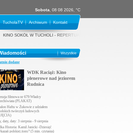
Sobota
, 08 08 2026, °C
TucholaTV
Archiwum
Kontakt
NO SOKÓŁ W TUCHOLI - REPERTUAR NA SIERPIEŃ 2026 rok: 31 LIPCA (p
Wiadomości
Wszystkie
atnio dodane
WDK Raciąż: Kino
plenerowe nad jeziorem
Rudnica
enzja filmowa nr 679:Władcy
echświata (PLAKAT)
alon Haftu w Żukowie z udziałem
holskich twórczyń ludowych
JĘCIA)
, daty, daty: 3 sierpnia - 9 sierpnia
lka Historia: Kamil Janicki -Dziesięć
ykazań polskiej żony? (5 min. czytania)