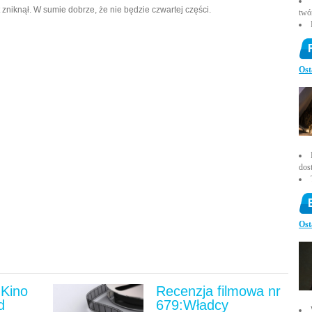
 zniknął. W sumie dobrze, że nie będzie czwartej części.
twó
Ost
dos
Ost
Kino
Recenzja filmowa nr
d
679:Władcy