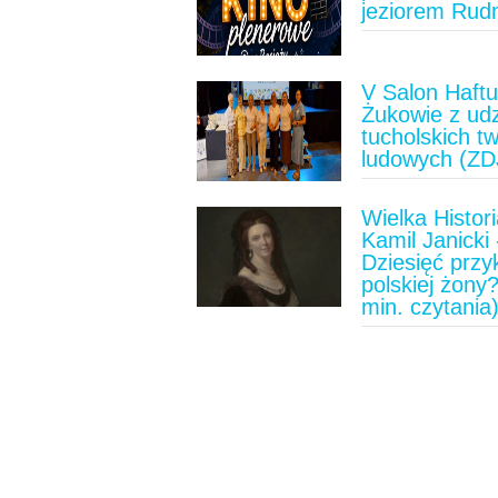
jeziorem Rud
V Salon Haft
Żukowie z ud
tucholskich t
ludowych (ZD
Wielka Histori
Kamil Janicki 
Dziesięć prz
polskiej żony?
min. czytania