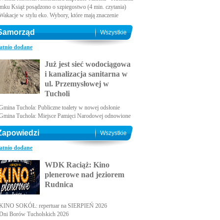
amku Książ posądzono o szpiegostwo (4 min. czytania)
Wakacje w stylu eko. Wybory, które mają znaczenie
Samorząd
Wszystkie
atnio dodane
Już jest sieć wodociągowa
i kanalizacja sanitarna w
ul. Przemysłowej w
Tucholi
Gmina Tuchola: Publiczne toalety w nowej odsłonie
Gmina Tuchola: Miejsce Pamięci Narodowej odnowione
Zapowiedzi
Wszystkie
atnio dodane
WDK Raciąż: Kino
plenerowe nad jeziorem
Rudnica
KINO SOKÓŁ: repertuar na SIERPIEŃ 2026
Dni Borów Tucholskich 2026