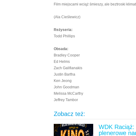
Film miejscami wciąż śmieszy, ale beztroski klimat
(Ala Cieślewicz)
Reżyseria:
Todd Phillips
Obsada:
Bradley Cooper
Ed Helms
Zach Galifianakis
Justin Bartha
Ken Jeong
John Goodman
Melissa McCarthy
Jeffrey Tambor
Zobacz też:
WDK Raciąż: 
plenerowe na