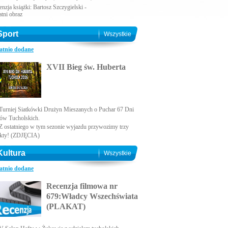
nzja książki: Bartosz Szczygielski -
atni obraz
Sport
Wszystkie
atnio dodane
XVII Bieg św. Huberta
Turniej Siatkówki Drużyn Mieszanych o Puchar 67 Dni
ów Tucholskich.
Z ostatniego w tym sezonie wyjazdu przywozimy trzy
kty! (ZDJĘCIA)
Kultura
Wszystkie
atnio dodane
Recenzja filmowa nr
679:Władcy Wszechświata
(PLAKAT)