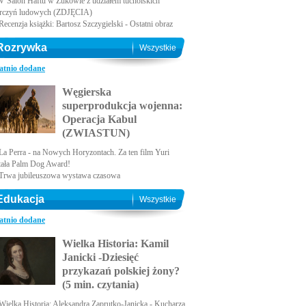
V Salon Haftu w Żukowie z udziałem tucholskich
rczyń ludowych (ZDJĘCIA)
Recenzja książki: Bartosz Szczygielski - Ostatni obraz
Rozrywka
Wszystkie
atnio dodane
Węgierska
superprodukcja wojenna:
Operacja Kabul
(ZWIASTUN)
La Perra - na Nowych Horyzontach. Za ten film Yuri
tała Palm Dog Award!
Trwa jubileuszowa wystawa czasowa
Edukacja
Wszystkie
atnio dodane
Wielka Historia: Kamil
Janicki -Dziesięć
przykazań polskiej żony?
(5 min. czytania)
Wielka Historia: Aleksandra Zaprutko-Janicka - Kucharza