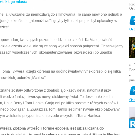
wielkiego miasta
Rece
Ost
tchella, uważanej za niemożliwą do sfilmowania. To samo mówiono jednak o
onuje określenie „niemożliwe” i gdyby tylko taki projekt był opłacalny, w
dzicę”
Ost
u opowiadań, tworzących pozornie oddzielne całości. Każda opowieść
 dzielą często wieki, ale są ze sobą w jakiś sposób połączeni. Obserwujemy
 czasach współczesnych, skomputeryzowanej przyszłości i po upadku
Bor
: Toma Tykwera, dzięki któremu na ogólnoświatowy rynek przebiło się kilka
owskich, autorów „Matrixa”.
pun
 znane zostały odtworzone z dbałością o każdy detal, natomiast przy
i wodze fantazji, tworząc nowy, efektowny świat. To doskonałe tło dla
Ost
n, Halle Berry i Tom Hanks. Grają oni po kilka postaci z różnych czasów i
nego powiązania. Zwłaszcza Tom Hanks jest intensywnie eksploatowany.
żdym wcieleniu przypomina on przede wszystkim Toma Hanksa.
eści. Złożona w treści i formie epopeja jest już zaliczana do
ma to do siebie, że zwykle spłyca papierowy oryginał. Mimo to film jest