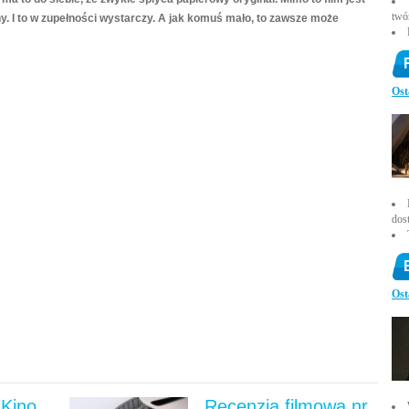
twó
y. I to w zupełności wystarczy. A jak komuś mało, to zawsze może
Ost
dos
Ost
Kino
Recenzja filmowa nr