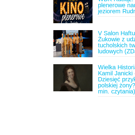
plenerowe na
jeziorem Rud
V Salon Haft
Żukowie z ud
tucholskich t
ludowych (ZD
Wielka Histori
Kamil Janicki 
Dziesięć prz
polskiej żony?
min. czytania