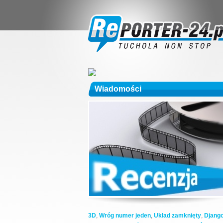
Wiadomości
3D
,
Wróg numer jeden
,
Układ zamknięty
,
Djang