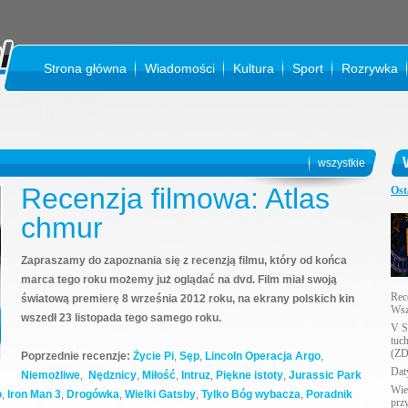
Strona główna
Wiadomości
Kultura
Sport
Rozrywka
KI
wszystkie
Recenzja filmowa: Atlas
Ost
chmur
Zapraszamy do zapoznania się z recenzją filmu, który od końca
marca tego roku możemy już oglądać na dvd. Film miał swoją
Rec
światową premierę 8 września 2012 roku, na ekrany polskich kin
Wsz
wszedł 23 listopada tego samego roku.
V S
tuc
(ZD
Poprzednie recenzje:
Życie Pi
,
Sęp
,
Lincoln
Operacja Argo
,
Daty
Niemożliwe
,
Nędznicy
,
Miłość
,
Intruz
,
Piękne istoty
,
Jurassic Park
Wie
o
,
Iron Man 3
,
Drogówka
,
Wielki Gatsby
,
Tylko Bóg wybacza
,
Poradnik
prz