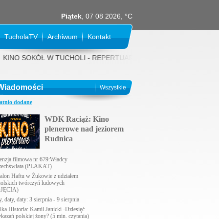
Piątek
, 07 08 2026, °C
TucholaTV
Archiwum
Kontakt
NO SOKÓŁ W TUCHOLI - REPERTUAR NA SIERPIEŃ 2026 rok: 31 LIPCA (pi
Wiadomości
Wszystkie
atnio dodane
WDK Raciąż: Kino
plenerowe nad jeziorem
Rudnica
enzja filmowa nr 679:Władcy
echświata (PLAKAT)
alon Haftu w Żukowie z udziałem
holskich twórczyń ludowych
JĘCIA)
, daty, daty: 3 sierpnia - 9 sierpnia
lka Historia: Kamil Janicki -Dziesięć
ykazań polskiej żony? (5 min. czytania)