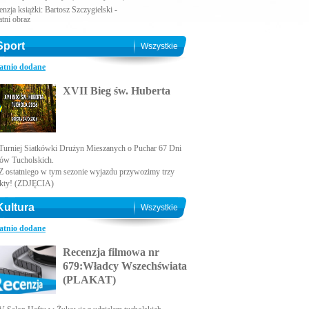
nzja książki: Bartosz Szczygielski -
atni obraz
Sport
Wszystkie
atnio dodane
XVII Bieg św. Huberta
Turniej Siatkówki Drużyn Mieszanych o Puchar 67 Dni
ów Tucholskich.
Z ostatniego w tym sezonie wyjazdu przywozimy trzy
kty! (ZDJĘCIA)
Kultura
Wszystkie
atnio dodane
Recenzja filmowa nr
679:Władcy Wszechświata
(PLAKAT)