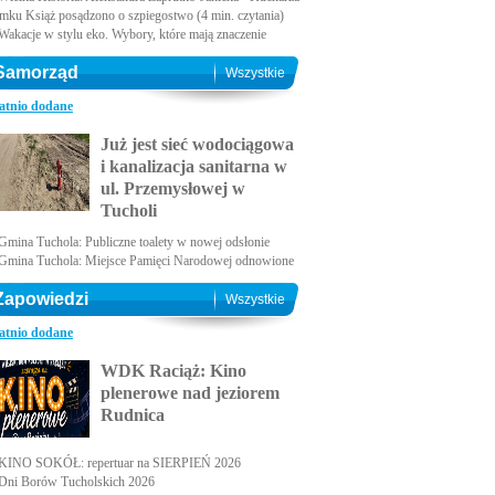
amku Książ posądzono o szpiegostwo (4 min. czytania)
Wakacje w stylu eko. Wybory, które mają znaczenie
Samorząd
Wszystkie
atnio dodane
Już jest sieć wodociągowa
i kanalizacja sanitarna w
ul. Przemysłowej w
Tucholi
Gmina Tuchola: Publiczne toalety w nowej odsłonie
Gmina Tuchola: Miejsce Pamięci Narodowej odnowione
Zapowiedzi
Wszystkie
atnio dodane
WDK Raciąż: Kino
plenerowe nad jeziorem
Rudnica
KINO SOKÓŁ: repertuar na SIERPIEŃ 2026
Dni Borów Tucholskich 2026