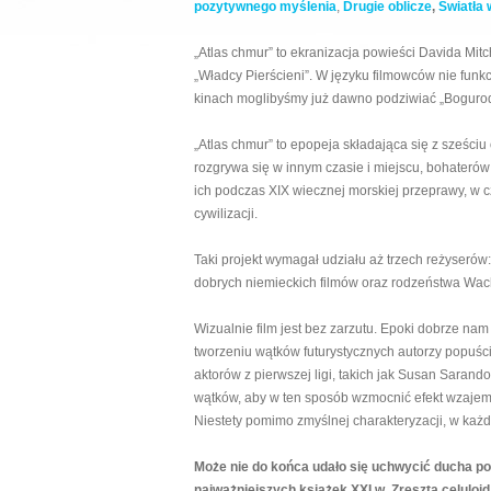
pozytywnego myślenia
,
Drugie oblicze
,
Światła 
„Atlas chmur” to ekranizacja powieści Davida Mi
„Władcy Pierścieni”. W języku filmowców nie funkcj
kinach moglibyśmy już dawno podziwiać „Boguro
„Atlas chmur” to epopeja składająca się z sześci
rozgrywa się w innym czasie i miejscu, bohaterów
ich podczas XIX wiecznej morskiej przeprawy, w
cywilizacji.
Taki projekt wymagał udziału aż trzech reżyserów
dobrych niemieckich filmów oraz rodzeństwa Wach
Wizualnie film jest bez zarzutu. Epoki dobrze nam
tworzeniu wątków futurystycznych autorzy popuścil
aktorów z pierwszej ligi, takich jak Susan Sarando
wątków, aby w ten sposób wzmocnić efekt wzajem
Niestety pomimo zmyślnej charakteryzacji, w ka
Może nie do końca udało się uchwycić ducha powi
najważniejszych książek XXI w. Zresztą celuloid 