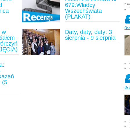
d
679:Władcy
z z
nica
Wszechświata
(PLAKAT)
Ost
u w
Daty, daty, daty: 3
ziałem
sierpnia - 9 sierpnia
wórczyń
JĘCIA)
a:
-
ykazań
 (5
)
Ost