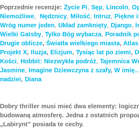
Poprzednie recenzje:
Życie Pi
,
Sęp
,
Lincoln
,
Op
Niemożliwe
,
Nędznicy
,
Miłość
,
Intruz
,
Piękne i
Wróg numer jeden
,
Układ zamknięty
,
Django
,
I
Wielki Gatsby
,
Tylko Bóg wybacza
,
Poradnik p
Drugie oblicze
,
Światła wielkiego miasta
,
Atla
Projekt X
,
Iluzja
,
Elizjum
,
Tysiąc lat po ziemi
,
D
Kości
,
Hobbit: Niezwykła podróż
,
Tajemnica We
Jasmine
,
Imagine
Dziewczyna z szafy
,
W imię
nadziei
,
Diana
Dobry thriller musi mieć dwa elementy: logicz
budowaną atmosferę. Jedna z ostatnich propoz
„Labirynt” posiada te cechy.