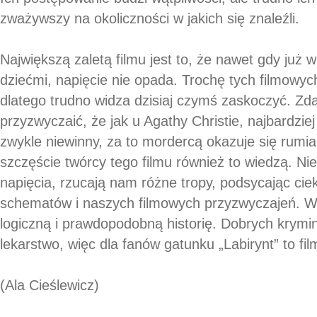
zważywszy na okoliczności w jakich się znaleźli.
Największą zaletą filmu jest to, że nawet gdy już w
dziećmi, napięcie nie opada. Trochę tych filmowyc
dlatego trudno widza dzisiaj czymś zaskoczyć. Zdą
przyzwyczaić, że jak u Agathy Christie, najbardzie
zwykle niewinny, za to mordercą okazuje się rumi
szczęście twórcy tego filmu również to wiedzą. Ni
napięcia, rzucają nam różne tropy, podsycając cie
schematów i naszych filmowych przyzwyczajeń. Ws
logiczną i prawdopodobną historię. Dobrych krymina
lekarstwo, więc dla fanów gatunku „Labirynt” to fi
(Ala Cieślewicz)