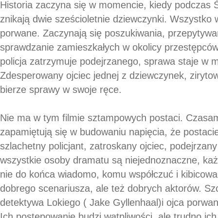
Historia zaczyna się w momencie, kiedy podczas Ś
znikają dwie sześcioletnie dziewczynki. Wszystko 
porwane. Zaczynają się poszukiwania, przepytywa
sprawdzanie zamieszkałych w okolicy przestępcó
policja zatrzymuje podejrzanego, sprawa staje w 
Zdesperowany ojciec jednej z dziewczynek, ziryt
bierze sprawy w swoje ręce.
Nie ma w tym filmie sztampowych postaci. Czasami
zapamiętują się w budowaniu napięcia, że postacie
szlachetny policjant, zatroskany ojciec, podejrzany
wszystkie osoby dramatu są niejednoznaczne, każ
nie do końca wiadomo, komu współczuć i kibicować
dobrego scenariusza, ale też dobrych aktorów. Szcz
detektywa Lokiego ( Jake Gyllenhaal)i ojca porw
Ich postępowanie budzi wątpliwości, ale trudno ic