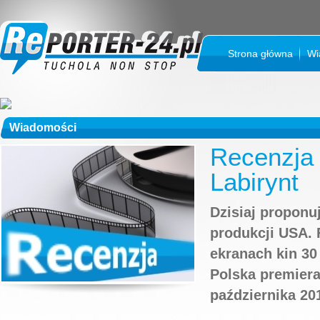
Strona główna
Wi
Wiadomości
Recenzja 
Labirynt
Dzisiaj proponu
produkcji USA. 
ekranach kin 30
Polska premiera
października 20