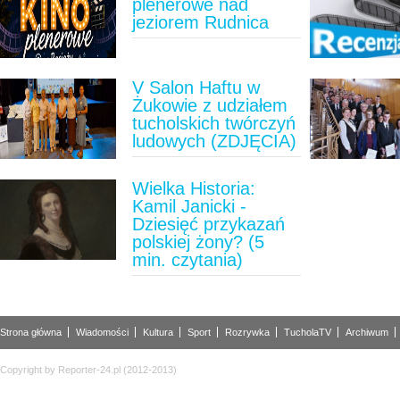
plenerowe nad
jeziorem Rudnica
V Salon Haftu w
Żukowie z udziałem
tucholskich twórczyń
ludowych (ZDJĘCIA)
Wielka Historia:
Kamil Janicki -
Dziesięć przykazań
polskiej żony? (5
min. czytania)
Strona główna
Wiadomości
Kultura
Sport
Rozrywka
TucholaTV
Archiwum
Copyright by Reporter-24.pl (2012-2013)