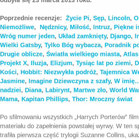
Poprzednie recenzje:
Życie Pi
,
Sęp
,
Lincoln
,
O
Niemożliwe
,
Nędznicy
,
Miłość
,
Intruz
,
Piękne i
Wróg numer jeden
,
Układ zamknięty
,
Django
,
I
Wielki Gatsby
,
Tylko Bóg wybacza
,
Poradnik p
Drugie oblicze
,
Światła wielkiego miasta
,
Atla
Projekt X
,
Iluzja
,
Elizjum
,
Tysiąc lat po ziemi
,
D
Kości
,
Hobbit: Niezwykła podróż
,
Tajemnica We
Jasmine
,
Imagine
Dziewczyna z szafy
,
W imię
nadziei
,
Diana
,
Labirynt
,
Martwe zło
,
World Wa
Mama
,
Kapitan Phillips
,
Thor: Mroczny świat
Po sfilmowaniu wszystkich „Harrych Porterów” film
materiału do zapełnienia powstałej wyrwy. W ten 
trafiła pierwsza część trylogii Suzanne Collins, uk