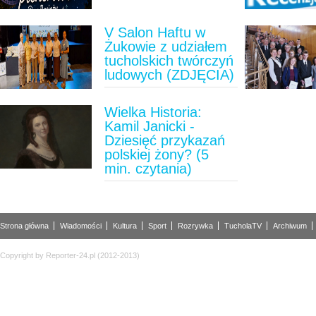
V Salon Haftu w
Żukowie z udziałem
tucholskich twórczyń
ludowych (ZDJĘCIA)
Wielka Historia:
Kamil Janicki -
Dziesięć przykazań
polskiej żony? (5
min. czytania)
Strona główna
Wiadomości
Kultura
Sport
Rozrywka
TucholaTV
Archiwum
Copyright by Reporter-24.pl (2012-2013)