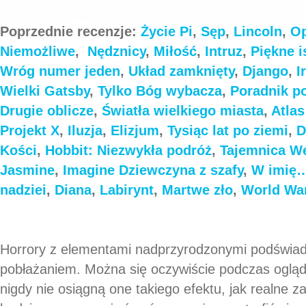
Poprzednie recenzje:
Życie Pi
,
Sęp
,
Lincoln
,
Op
Niemożliwe
,
Nędznicy
,
Miłość
,
Intruz
,
Piękne i
Wróg numer jeden
,
Układ zamknięty
,
Django
,
I
Wielki Gatsby
,
Tylko Bóg wybacza
,
Poradnik p
Drugie oblicze
,
Światła wielkiego miasta
,
Atla
Projekt X
,
Iluzja
,
Elizjum
,
Tysiąc lat po ziemi
,
D
Kości
,
Hobbit: Niezwykła podróż
,
Tajemnica We
Jasmine
,
Imagine
Dziewczyna z szafy
,
W imię
nadziei
,
Diana
,
Labirynt
,
Martwe zło
,
World Wa
Horrory z elementami nadprzyrodzonymi podświado
pobłażaniem. Można się oczywiście podczas ogląda
nigdy nie osiągną one takiego efektu, jak realne z