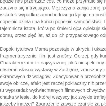
będzie nas przerażać coś, co może przytrafić si
zaczyna się intrygująco. Mężczyzna zabija żonę, p
wskutek wypadku samochodowego ląduje na pustk
dopełnić dzieła i na końcu popełnić samobójstwo. 
tajemnicza istota, która po śmierci ojca opiekuje 
domu, przez pięć lat, aż do ich przypadkowego odn
Dopóki tytułowa Mama pozostaje w ukryciu i ukaz
fragmentarycznie, film jest znośny. Gorzej, gdy kur
Charakteryzator to najwyraźniej jakiś niespełniony 
otwierać własną wystawę w Zachęcie, zmuszony zo
ekranowych dziwolągów. Zdecydowanie przedobrzy
swoje oblicze, efekt jest raczej pokraczny niż pr
tu wyprzedaż wyświechtanych filmowych chwytów.
chatka w lesie, do której wszyscy jak zwykle trafi
jakżeby inaczej? Zagrożenie zawsze czai się za pl