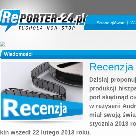
Strona główna
Wi
Wiadomości
Recenzja
Dzisiaj propon
produkcji hiszp
pod skądinąd c
w reżyserii And
miał swoją świa
stycznia 2013 r
kin wszedł 22 lutego 2013 roku.