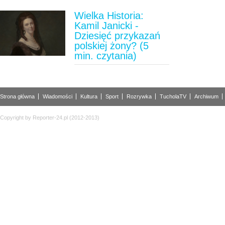
Wielka Historia:
Kamil Janicki -
Dziesięć przykazań
polskiej żony? (5
min. czytania)
Strona główna
Wiadomości
Kultura
Sport
Rozrywka
TucholaTV
Archiwum
Copyright by Reporter-24.pl (2012-2013)