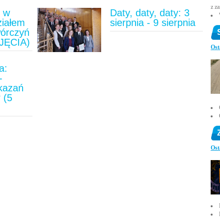
z z
u w
Daty, daty, daty: 3
ziałem
sierpnia - 9 sierpnia
wórczyń
JĘCIA)
Ost
a:
-
ykazań
 (5
)
Ost