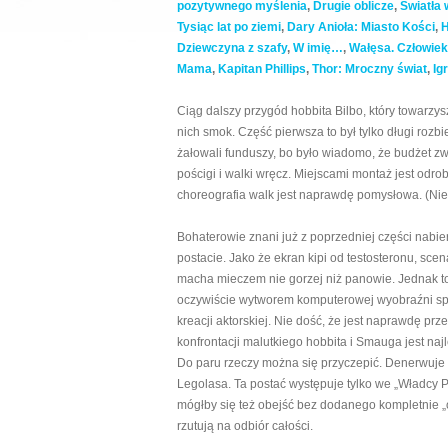
pozytywnego myślenia
,
Drugie oblicze
,
Światła 
Tysiąc lat po ziemi
,
Dary Anioła: Miasto Kości
,
H
Dziewczyna z szafy
,
W imię…
,
Wałęsa. Człowiek 
Mama
,
Kapitan Phillips
,
Thor: Mroczny świat
,
Ig
Ciąg dalszy przygód hobbita Bilbo, który towarz
nich smok. Część pierwsza to był tylko długi rozb
żałowali funduszy, bo było wiadomo, że budżet zw
pościgi i walki wręcz. Miejscami montaż jest odrob
choreografia walk jest naprawdę pomysłowa. (Nie
Bohaterowie znani już z poprzedniej części nabi
postacie. Jako że ekran kipi od testosteronu, scen
macha mieczem nie gorzej niż panowie. Jednak to,
oczywiście wytworem komputerowej wyobraźni spec
kreacji aktorskiej. Nie dość, że jest naprawdę p
konfrontacji malutkiego hobbita i Smauga jest najl
Do paru rzeczy można się przyczepić. Denerwuje
Legolasa. Ta postać występuje tylko we „Władcy Pie
mógłby się też obejść bez dodanego kompletnie „
rzutują na odbiór całości.