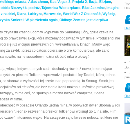
wielkiego miasta
,
Atlas chmur
,
Kac Vegas 3
,
Projekt X
,
Iluzja
,
Elizjum
,
Rece
obbit: Niezwykła podróż
,
Tajemnica Westerplatte
,
Blue Jasmine
,
Imagine
Ost
z nadziei
,
Diana
,
Labirynt
,
Martwe zło
,
World War Z
Obecność
,
Wyścig
,
rzyska Śmierci: W pierścieniu ognia
,
Oldboy: Zemsta jest cierpliwa
Ost
yszy trzynastu krasnoludom w wyprawie do Samotnej Góry, gdzie czeka na
ieg do prawdziwej akcji, którą możemy podziwiać w tym filmie. Producenci nie
róci się już w ciągu pierwszych dni wyświetlania w kinach. Mamy więc
inę za szybki, przez co całość ociera się o grę komputerową, ale za to
samowite, na ile sposobów można skrócić orka o głowę.)
Bor
erają więcej indywidualnych cech, dochodzą również nowe, interesujące
arzyści za plecami Tolkiena wprowadzili postać elficy Tauriel, która jednak
pun
 co stanowi o wyższości tej części nad poprzednią, to Smaug. Smok jest
jalistów od efektów, ale bez cienia ironii można tu mówić o prawdziwej
rzerażający, to ma coś, co spokojnie można nazwać charyzmą. Scena
Ost
epsza w filmie.
 obecność w obsadzie Orlando „jedna mina, w porywach dwie” Blooma w roli
rścieni”, jednak reżyser na przekór Tolkienowi wcisnął go tu na siłę. Film
od czapy” miłosnego wątku. Na szczęście są to kwestie poboczne, które nie