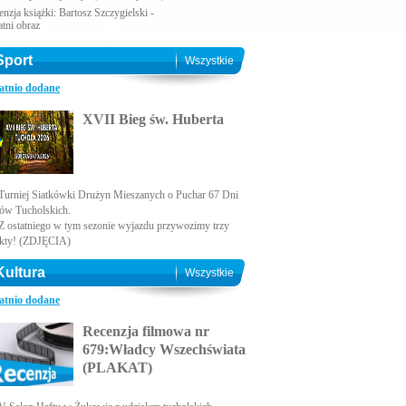
nzja książki: Bartosz Szczygielski -
atni obraz
Sport
Wszystkie
atnio dodane
XVII Bieg św. Huberta
Turniej Siatkówki Drużyn Mieszanych o Puchar 67 Dni
ów Tucholskich.
Z ostatniego w tym sezonie wyjazdu przywozimy trzy
kty! (ZDJĘCIA)
Kultura
Wszystkie
atnio dodane
Recenzja filmowa nr
679:Władcy Wszechświata
(PLAKAT)