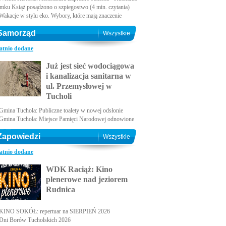
amku Książ posądzono o szpiegostwo (4 min. czytania)
Wakacje w stylu eko. Wybory, które mają znaczenie
Samorząd
Wszystkie
atnio dodane
Już jest sieć wodociągowa
i kanalizacja sanitarna w
ul. Przemysłowej w
Tucholi
Gmina Tuchola: Publiczne toalety w nowej odsłonie
Gmina Tuchola: Miejsce Pamięci Narodowej odnowione
Zapowiedzi
Wszystkie
atnio dodane
WDK Raciąż: Kino
plenerowe nad jeziorem
Rudnica
KINO SOKÓŁ: repertuar na SIERPIEŃ 2026
Dni Borów Tucholskich 2026