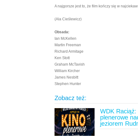
A najgorsze jest to, że film kończy się w najciek
(Ala Cieślewicz)
Obsada:
Ian McKellen
Martin Freeman
Richard Armitage
Ken Stott
Graham McTavish
William Kircher
James Nesbitt
Stephen Hunter
Zobacz też:
WDK Raciąż: 
plenerowe na
jeziorem Rud