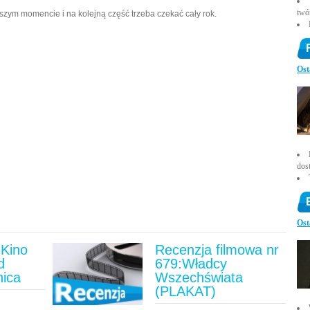
twó
awszym momencie i na kolejną część trzeba czekać cały rok.
Ost
dos
Ost
Kino
Recenzja filmowa nr
d
679:Władcy
nica
Wszechświata
(PLAKAT)