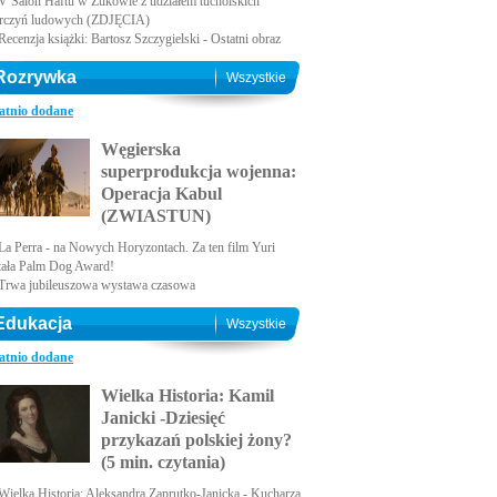
V Salon Haftu w Żukowie z udziałem tucholskich
rczyń ludowych (ZDJĘCIA)
Recenzja książki: Bartosz Szczygielski - Ostatni obraz
Rozrywka
Wszystkie
atnio dodane
Węgierska
superprodukcja wojenna:
Operacja Kabul
(ZWIASTUN)
La Perra - na Nowych Horyzontach. Za ten film Yuri
tała Palm Dog Award!
Trwa jubileuszowa wystawa czasowa
Edukacja
Wszystkie
atnio dodane
Wielka Historia: Kamil
Janicki -Dziesięć
przykazań polskiej żony?
(5 min. czytania)
Wielka Historia: Aleksandra Zaprutko-Janicka - Kucharza