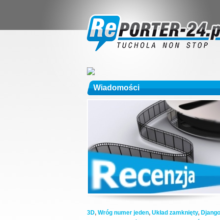
Wiadomości
3D
,
Wróg numer jeden
,
Układ zamknięty
,
Djang