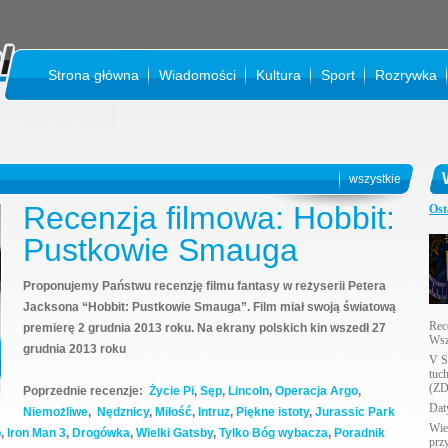
Strona główna
Wiadomości
Kultura
Sport
Rozrywka
KI
wszystkie
Recenzja filmowa: Hobbit:
Ost
Pustkowie Smauga
Proponujemy Państwu recenzję filmu fantasy w reżyserii Petera
Jacksona “Hobbit: Pustkowie Smauga”. Film miał swoją światową
Rec
premierę 2 grudnia 2013 roku. Na ekrany polskich kin wszedł 27
Wsz
grudnia 2013 roku
V S
tuc
(ZD
Poprzednie recenzje:
Życie Pi
,
Sęp
,
Lincoln
,
Operacja Argo
,
Daty
Niemożliwe
,
Nędznicy
,
Miłość
,
Intruz
,
Piękne istoty
,
Jurassic Park
Wie
o
,
Iron Man 3
,
Drogówka
,
Wielki Gatsby
,
Tylko Bóg wybacza
,
Poradnik
prz