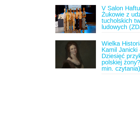
V Salon Haft
Żukowie z ud
tucholskich t
ludowych (ZD
Wielka Histori
Kamil Janicki 
Dziesięć prz
polskiej żony?
min. czytania