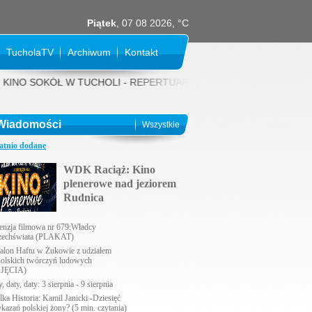
Piątek
, 07 08 2026, °C
TucholaTV
Archiwum
Kontakt
NO SOKÓŁ W TUCHOLI - REPERTUAR NA SIERPIEŃ 2026 rok: 31 LIPCA (p
Wiadomości
Wszystkie
atnio dodane
WDK Raciąż: Kino
plenerowe nad jeziorem
Rudnica
enzja filmowa nr 679:Władcy
echświata (PLAKAT)
alon Haftu w Żukowie z udziałem
holskich twórczyń ludowych
JĘCIA)
, daty, daty: 3 sierpnia - 9 sierpnia
lka Historia: Kamil Janicki -Dziesięć
ykazań polskiej żony? (5 min. czytania)