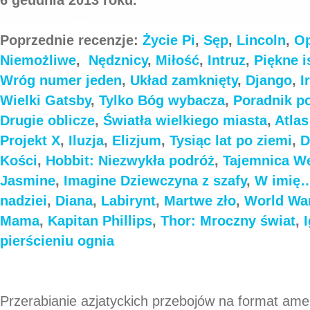
Poprzednie recenzje:
Życie Pi
,
Sęp
,
Lincoln
,
Op
Niemożliwe
,
Nędznicy
,
Miłość
,
Intruz
,
Piękne i
Wróg numer jeden
,
Układ zamknięty
,
Django
,
I
Wielki Gatsby
,
Tylko Bóg wybacza
,
Poradnik p
Drugie oblicze
,
Światła wielkiego miasta
,
Atla
Projekt X
,
Iluzja
,
Elizjum
,
Tysiąc lat po ziemi
,
D
Kości
,
Hobbit: Niezwykła podróż
,
Tajemnica We
Jasmine
,
Imagine
Dziewczyna z szafy
,
W imię
nadziei
,
Diana
,
Labirynt
,
Martwe zło
,
World Wa
Mama
,
Kapitan Phillips
,
Thor: Mroczny świat
,
pierścieniu ognia
Przerabianie azjatyckich przebojów na format ame