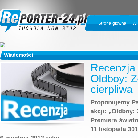
Strona główna
Wi
Wiadomości
Recenzja 
Oldboy: Z
cierpliwa
Proponujemy Pa
akcji: „Oldboy: 
Premiera świato
11 listopada 30
6 geudnia 2013 roku.