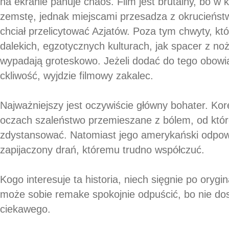
na ekranie panuje chaos. Film jest brutalny, bo w
zemstę, jednak miejscami przesadza z okrucieństw
chciał przelicytować Azjatów. Poza tym chwyty, kt
dalekich, egzotycznych kulturach, jak spacer z n
wypadają groteskowo. Jeżeli dodać do tego obow
ckliwość, wyjdzie filmowy zakalec.
Najważniejszy jest oczywiście główny bohater. K
oczach szaleństwo przemieszane z bólem, od któr
zdystansować. Natomiast jego amerykański odpowi
zapijaczony drań, któremu trudno współczuć.
Kogo interesuje ta historia, niech sięgnie po orygina
może sobie remake spokojnie odpuścić, bo nie do
ciekawego.