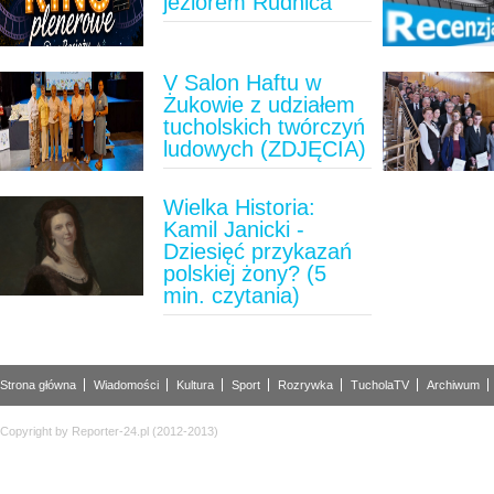
jeziorem Rudnica
V Salon Haftu w
Żukowie z udziałem
tucholskich twórczyń
ludowych (ZDJĘCIA)
Wielka Historia:
Kamil Janicki -
Dziesięć przykazań
polskiej żony? (5
min. czytania)
Strona główna
Wiadomości
Kultura
Sport
Rozrywka
TucholaTV
Archiwum
Copyright by Reporter-24.pl (2012-2013)