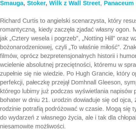
Smauga
,
Stoker
,
Wilk z Wall Street
,
Panaceum
Richard Curtis to angielski scenarzysta, który re
romantyczną, kiedy zaczęła zjadać własny ogon. M
jak „Cztery wesela i pogrzeb”, „Notting Hill” oraz
bożonarodzeniowej, czyli „To właśnie miłość”. Z
filmów, oprócz bezpretensjonalnych historii i humo
wcielenie absolutnej przeciętności, któremu w sp
zupełnie się nie wiedzie. Po Hugh Grancie, który 
perfekcji, pałeczkę przejął Domhnall Gleeson, sym
którego lubimy już podczas wyświetlania napisów
bohater w dniu 21. urodzin dowiaduje się od ojca,
rodzinie potrafią podróżować w czasie. Mogą się ty
do wydarzeń z własnego życia, ale i tak dla chłopa
niesamowite możliwości.