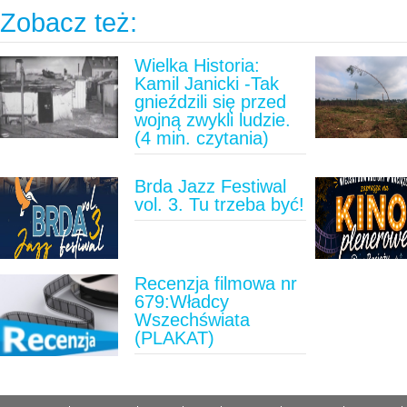
Zobacz też:
Wielka Historia:
Kamil Janicki -Tak
gnieździli się przed
wojną zwykli ludzie.
(4 min. czytania)
Brda Jazz Festiwal
vol. 3. Tu trzeba być!
Recenzja filmowa nr
679:Władcy
Wszechświata
(PLAKAT)