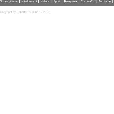
Strona główna
Wiadomości
Kultura
Sport
Rozrywka
TucholaTV
Archiwum
Copyright by Reporter-24.pl (2012-2013)