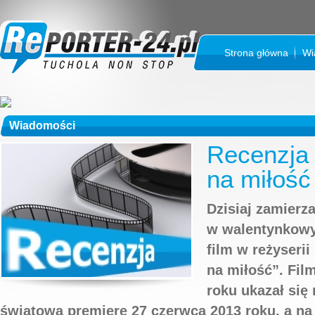
Strona główna
Wi
Wiadomości
Recenzja 
na miłość
Dzisiaj zamier
w walentynkowy
film w reżyserii
na miłość”. Film
roku ukazał się
światową premierę 27 czerwca 2013 roku, a na 