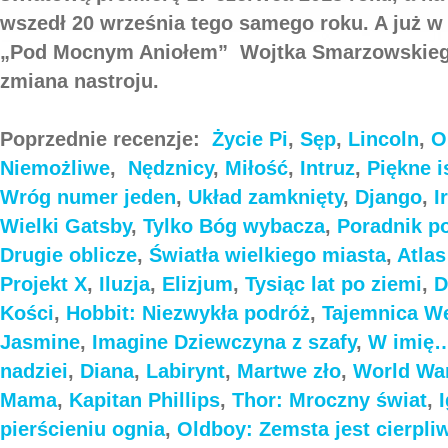
wszedł 20 września tego samego roku. A już 
„Pod Mocnym Aniołem” Wojtka Smarzowskiego
zmiana nastroju.
Poprzednie recenzje:
Życie Pi
,
Sęp
,
Lincoln
,
O
Niemożliwe
,
Nędznicy
,
Miłość
,
Intruz
,
Piękne i
Wróg numer jeden
,
Układ zamknięty
,
Django
,
I
Wielki Gatsby
,
Tylko Bóg wybacza
,
Poradnik p
Drugie oblicze
,
Światła wielkiego miasta
,
Atla
Projekt X
,
Iluzja
,
Elizjum
,
Tysiąc lat po ziemi
,
D
Kości
,
Hobbit: Niezwykła podróż
,
Tajemnica We
Jasmine
,
Imagine
Dziewczyna z szafy
,
W imię
nadziei
,
Diana
,
Labirynt
,
Martwe zło
,
World Wa
Mama
,
Kapitan Phillips
,
Thor: Mroczny świat
,
pierścieniu ognia
,
Oldboy: Zemsta jest cierpli