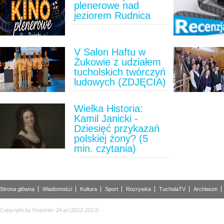
plenerowe nad
jeziorem Rudnica
V Salon Haftu w
Żukowie z udziałem
tucholskich twórczyń
ludowych (ZDJĘCIA)
Wielka Historia:
Kamil Janicki -
Dziesięć przykazań
polskiej żony? (5
min. czytania)
Strona główna
Wiadomości
Kultura
Sport
Rozrywka
TucholaTV
Archiwum
Copyright by Reporter-24.pl (2012-2013)