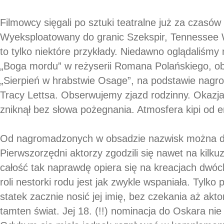
Filmowcy sięgali po sztuki teatralne już za czasów
Wyeksploatowany do granic Szekspir, Tennessee 
to tylko niektóre przykłady. Niedawno oglądaliśmy
„Boga mordu” w reżyserii Romana Polańskiego, obe
„Sierpień w hrabstwie Osage”, na podstawie nagro
Tracy Lettsa. Obserwujemy zjazd rodzinny. Okazj
zniknął bez słowa pożegnania. Atmosfera kipi od e
Od nagromadzonych w obsadzie nazwisk można do
Pierwszorzędni aktorzy zgodzili się nawet na kilku
całość tak naprawdę opiera się na kreacjach dwóc
roli nestorki rodu jest jak zwykle wspaniała. Tylko p
statek zacznie nosić jej imię, bez czekania aż akto
tamten świat. Jej 18. (!!) nominacja do Oskara nie