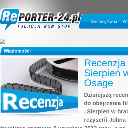
Strona główna
Wi
Wiadomości
Recenzja 
Sierpień 
Osage
Dzisiejszą rece
do obejrzenia f
„Sierpień w hr
reżyserii Johna
światową premierę 9 września 2013 roku, a na 