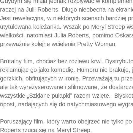
Gdybym się miała jednak rozpływać w komplement
raczej na Julii Roberts. Długo nieobecna na ekrani
Jest rewelacyjna, w niektórych scenach bardziej p
utytułowana koleżanka. Wszak po Meryl Streep w
wielkości, natomiast Julia Roberts, pomimo Oskara 
przeważnie kolejne wcielenia Pretty Woman.
Brutalny film, chociaż bez rozlewu krwi. Dystrybut
reklamując go jako komedię. Humoru nie brakuje, j
gorzkich, obfitujących w ironię. Przeważają tu prz
ale tak wyreżyserowane i sfilmowane, że dostarcza
wszystkie „Szklane pułapki” razem wzięte. Błyskotl
ripost, nadających się do natychmiastowego wygr
Poruszający film, który warto obejrzeć nie tylko po
Roberts rzuca się na Meryl Streep.