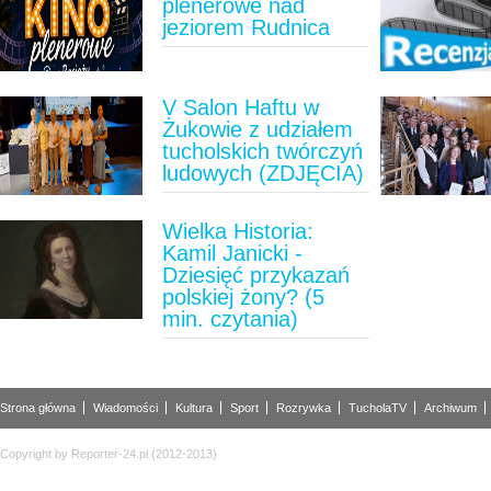
plenerowe nad
jeziorem Rudnica
V Salon Haftu w
Żukowie z udziałem
tucholskich twórczyń
ludowych (ZDJĘCIA)
Wielka Historia:
Kamil Janicki -
Dziesięć przykazań
polskiej żony? (5
min. czytania)
Strona główna
Wiadomości
Kultura
Sport
Rozrywka
TucholaTV
Archiwum
Copyright by Reporter-24.pl (2012-2013)