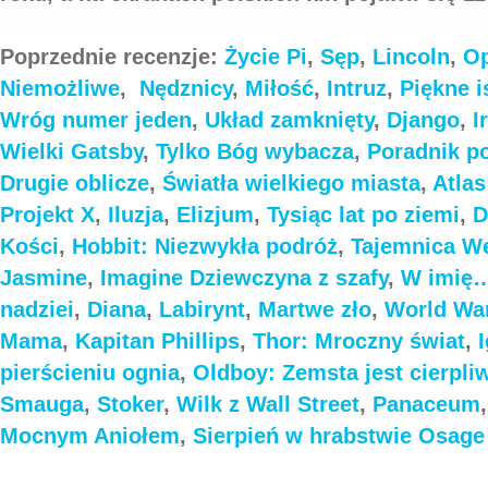
Poprzednie recenzje:
Życie Pi
,
Sęp
,
Lincoln
,
Op
Niemożliwe
,
Nędznicy
,
Miłość
,
Intruz
,
Piękne i
Wróg numer jeden
,
Układ zamknięty
,
Django
,
I
Wielki Gatsby
,
Tylko Bóg wybacza
,
Poradnik p
Drugie oblicze
,
Światła wielkiego miasta
,
Atla
Projekt X
,
Iluzja
,
Elizjum
,
Tysiąc lat po ziemi
,
D
Kości
,
Hobbit: Niezwykła podróż
,
Tajemnica We
Jasmine
,
Imagine
Dziewczyna z szafy
,
W imię
nadziei
,
Diana
,
Labirynt
,
Martwe zło
,
World Wa
Mama
,
Kapitan Phillips
,
Thor: Mroczny świat
,
pierścieniu ognia
,
Oldboy: Zemsta jest cierpli
Smauga
,
Stoker
,
Wilk z Wall Street
,
Panaceum
Mocnym Aniołem
,
Sierpień w hrabstwie Osage