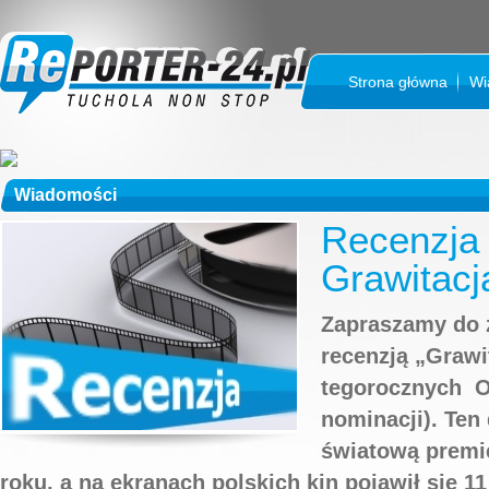
Strona główna
Wi
Wiadomości
Recenzja 
Grawitacj
Zapraszamy do z
recenzją „Grawi
tegorocznych O
nominacji). Ten
światową premie
roku, a na ekranach polskich kin pojawił się 1