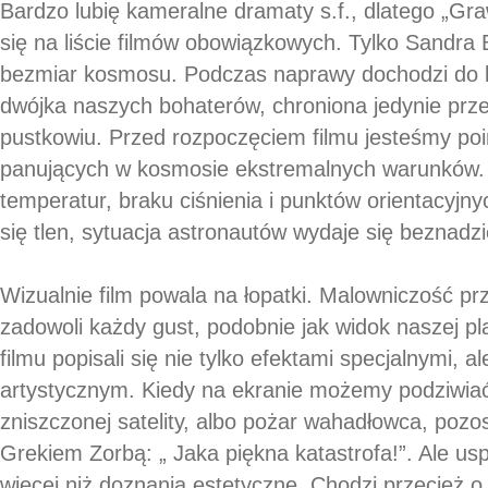
Bardzo lubię kameralne dramaty s.f., dlatego „Gra
się na liście filmów obowiązkowych. Tylko Sandra 
bezmiar kosmosu. Podczas naprawy dochodzi do k
dwójka naszych bohaterów, chroniona jedynie prze
pustkowiu. Przed rozpoczęciem filmu jesteśmy po
panujących w kosmosie ekstremalnych warunków. 
temperatur, braku ciśnienia i punktów orientacyjn
się tlen, sytuacja astronautów wydaje się beznadzi
Wizualnie film powala na łopatki. Malowniczość pr
zadowoli każdy gust, podobnie jak widok naszej p
filmu popisali się nie tylko efektami specjalnymi,
artystycznym. Kiedy na ekranie możemy podziwia
zniszczonej satelity, albo pożar wahadłowca, pozos
Grekiem Zorbą: „ Jaka piękna katastrofa!”. Ale us
więcej niż doznania estetyczne. Chodzi przecież 