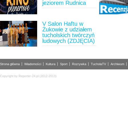
jeziorem Rudnica
V Salon Haftu w
Żukowie z udziałem
tucholskich twórczyń
ludowych (ZDJĘCIA)
Strona główna
Wiadomości
Kultura
Sport
Rozrywka
TucholaTV
Archiwum
Copyright by Reporter-24.pl (2012-2013)