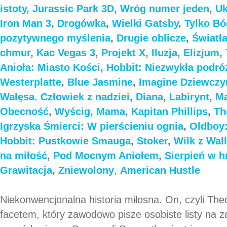
istoty
,
Jurassic Park 3D
,
Wróg numer jeden
,
Uk
Iron Man 3
,
Drogówka
,
Wielki Gatsby
,
Tylko B
pozytywnego myślenia
,
Drugie oblicze
,
Światł
chmur
,
Kac Vegas 3
,
Projekt X
,
Iluzja
,
Elizjum
,
Anioła: Miasto Kości
,
Hobbit: Niezwykła podró
Westerplatte
,
Blue Jasmine
,
Imagine
Dziewczyn
Wałęsa. Człowiek z nadziei
,
Diana
,
Labirynt
,
Ma
Obecność
,
Wyścig
,
Mama
,
Kapitan Phillips
,
Th
Igrzyska Śmierci: W pierścieniu ognia
,
Oldboy:
Hobbit: Pustkowie Smauga
,
Stoker
,
Wilk z Wall
na miłość
,
Pod Mocnym Aniołem
,
Sierpień w 
Grawitacja
,
Zniewolony
,
American Hustle
Niekonwencjonalna historia miłosna. On, czyli The
facetem, który zawodowo pisze osobiste listy na 