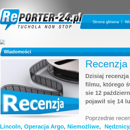
Strona główna
Wi
Wiadomości
Recenzja 
Dzisiaj recenzj
filmu, którego 
sie 12 paździer
pojawił się 14 l
Poprzednie rece
Lincoln
,
Operacja Argo
,
Niemożliwe
,
Nędznicy