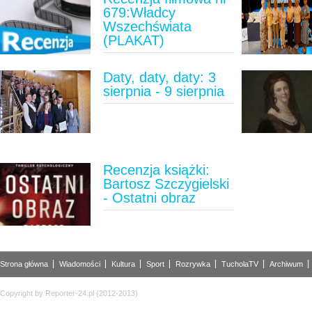
679:Władcy
Wszechświata
(PLAKAT)
Daty, daty, daty: 3
sierpnia - 9 sierpnia
Recenzja książki:
Bartosz Szczygielski
- Ostatni obraz
Strona główna
Wiadomości
Kultura
Sport
Rozrywka
TucholaTV
Archiwum
Copyright by Reporter-24.pl (2012-2013)