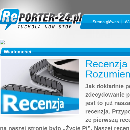
Strona główna
Wi
Wiadomości
Recenzja 
Rozumiem
Jak dokładnie p
zdecydowanie pr
jest to już nas
recenzja. Przypo
że pierwszą rece
na naszej stronie było „Życie Pi”. Naszej recen