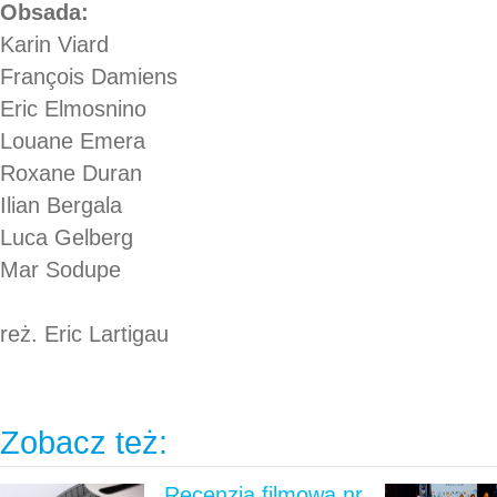
Obsada:
Karin Viard
François Damiens
Eric Elmosnino
Louane Emera
Roxane Duran
Ilian Bergala
Luca Gelberg
Mar Sodupe
reż. Eric Lartigau
Zobacz też:
Recenzja filmowa nr