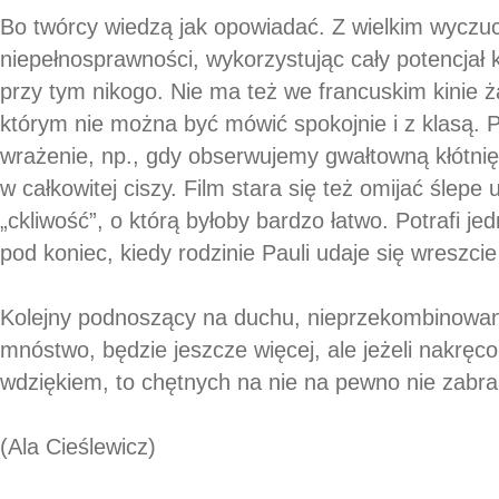
Bo twórcy wiedzą jak opowiadać. Z wielkim wycz
niepełnosprawności, wykorzystując cały potencjał 
przy tym nikogo. Nie ma też we francuskim kinie 
którym nie można być mówić spokojnie i z klasą. P
wrażenie, np., gdy obserwujemy gwałtowną kłótnię
w całkowitej ciszy. Film stara się też omijać ślepe 
„ckliwość”, o którą byłoby bardzo łatwo. Potrafi j
pod koniec, kiedy rodzinie Pauli udaje się wreszcie
Kolejny podnoszący na duchu, nieprzekombinowany 
mnóstwo, będzie jeszcze więcej, ale jeżeli nakrę
wdziękiem, to chętnych na nie na pewno nie zabra
(Ala Cieślewicz)